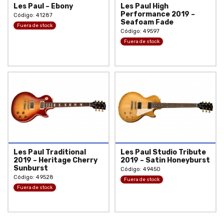
Les Paul – Ebony
Les Paul High
Performance 2019 –
Código: 41287
Seafoam Fade
Fuera de stock
Código: 49597
Fuera de stock
Les Paul Traditional
Les Paul Studio Tribute
2019 – Heritage Cherry
2019 – Satin Honeyburst
Sunburst
Código: 49450
Código: 49528
Fuera de stock
Fuera de stock