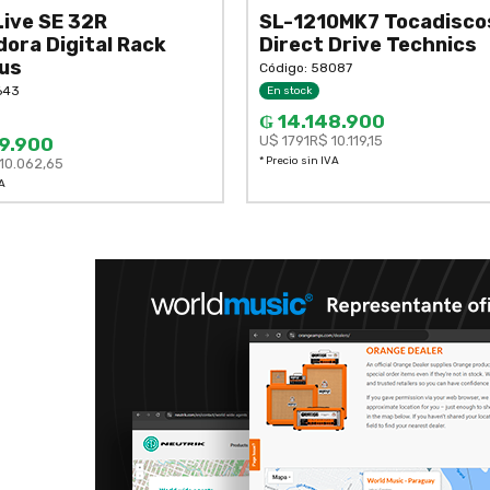
Live SE 32R
SL-1210MK7 Tocadisco
ora Digital Rack
Direct Drive Technics
us
Código: 58087
643
En stock
₲ 14.148.900
U$ 1791
R$ 10.119,15
69.900
* Precio sin IVA
10.062,65
VA