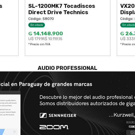
s
SL-1200MK7 Tocadiscos
VX20
Direct Drive Technics
Displ
Código: 58070
Código:
En stock
En stock
₲ 14.148.900
₲ 26.
U$ 1791
R$ 10.119,15
U$ 333
* Precio sin IVA
* Precio s
AUDIO PROFESSIONAL