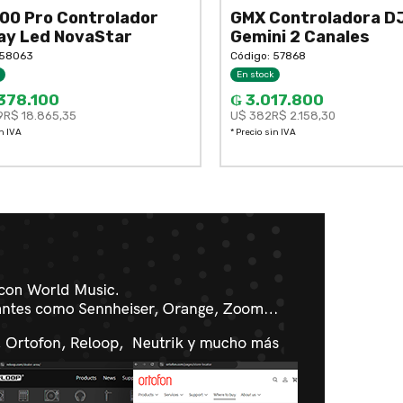
00 Pro Controlador
GMX Controladora DJ
ay Led NovaStar
Gemini 2 Canales
 58063
Código: 57868
En stock
378.100
₲ 3.017.800
9
R$ 18.865,35
U$ 382
R$ 2.158,30
in IVA
* Precio sin IVA