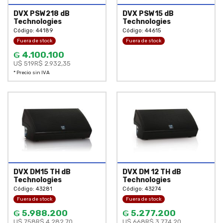
DVX PSW218 dB
DVX PSW15 dB
Technologies
Technologies
Código: 44189
Código: 44615
Fuera de stock
Fuera de stock
₲ 4.100.100
U$ 519
R$ 2.932,35
* Precio sin IVA
DVX DM15 TH dB
DVX DM 12 TH dB
Technologies
Technologies
Código: 43281
Código: 43274
Fuera de stock
Fuera de stock
₲ 5.988.200
₲ 5.277.200
U$ 758
R$ 4.282,70
U$ 668
R$ 3.774,20