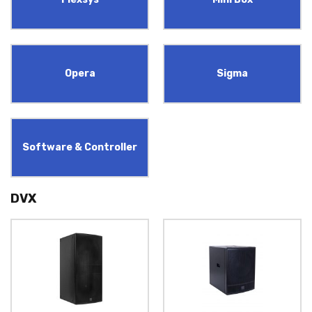
Opera
Sigma
Software & Controller
DVX