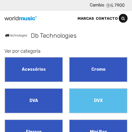
Cambio
₲ 7900
MARCAS
CONTACTO
Db Technologies
Ver por categoría
Acessórios
Cromo
DVA
DVX
Flexsys
Mini Box