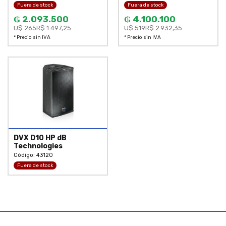
Fuera de stock
Fuera de stock
₲ 2.093.500
₲ 4.100.100
U$ 265
R$ 1.497,25
U$ 519
R$ 2.932,35
* Precio sin IVA
* Precio sin IVA
DVX D10 HP dB
Technologies
Código:
43120
Fuera de stock