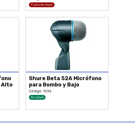
Fuera de stock
fono
Shure Beta 52A Micrófono
 Alto
para Bombo y Bajo
Código: 1236
En stock