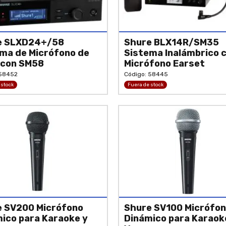
e SLXD24+/58
Shure BLX14R/SM35
ma de Micrófono de
Sistema Inalámbrico 
 con SM58
Micrófono Earset
 58452
Código: 58445
 stock
Fuera de stock
 SV200 Micrófono
Shure SV100 Micrófo
ico para Karaoke y
Dinámico para Karaok