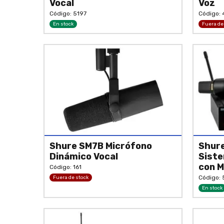
Vocal
Voz
Código: 5197
Código:
En stock
Fuera de
Shure SM7B Micrófono
Shur
Dinámico Vocal
Siste
con M
Código: 161
Código:
Fuera de stock
En stock