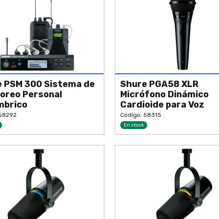
 PSM 300 Sistema de
Shure PGA58 XLR
oreo Personal
Micrófono Dinámico
mbrico
Cardioide para Voz
 58292
Código: 58315
En stock