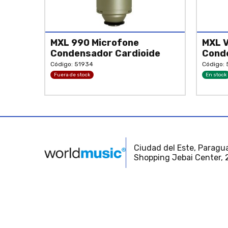
MXL 990 Microfone
MXL V
Condensador Cardioide
Cond
Código: 51934
Código: 
Fuera de stock
En stock
Ciudad del Este, Paragua
Shopping Jebai Center, 2