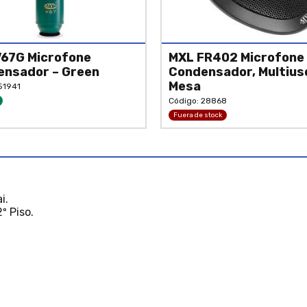
67G Microfone
MXL FR402 Microfone
ensador – Green
Condensador, Multiuso
Mesa
51941
Código: 28868
Fuera de stock
i.
º Piso.