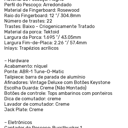
Perfil do Pescoço: Arredondado
Material de Fingerboard: Rosewood
Raio do Fingerboard: 12 “/ 304.8mm
Número de trastes: 22
Trastes: Baixo – Criogenicamente Tratado
Material da porca: Tektoid
Largura da Porca: 1.695 “/ 43.05mm
Largura Fim-de-Placa: 2.26 “/ 57.4mm
Inlays: Trapézios acrílicos
– Hardware
Acabamento: níquel
Ponte: ABR-1 Tune-O-Matic
Tailpiece: barra de parada de alumínio
Afinadores: Vintage Deluxe com Botões Keystone
Escolha Guarda: Creme (Não Montado)
Botões de controle: Tops ambarinos com ponteiros
Dica de comutador: creme
Lavador de comutador: Creme
Jack Plate: Creme
– Eletrônicos
Captador de Pescoço: Burstbucker 1