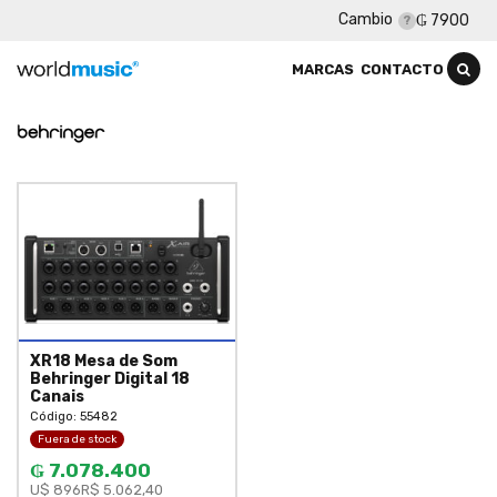
Cambio
₲ 7900
MARCAS
CONTACTO
XR18 Mesa de Som
Behringer Digital 18
Canais
Código: 55482
Fuera de stock
₲ 7.078.400
U$ 896
R$ 5.062,40