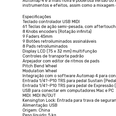
Automap 4 é a mais nova e poderosa versão do A
instrumentos e efeitos, assim como a mixagem 
Especificações
Teclado controlador USB MIDI
61 Teclas de ação semi-pesada, com aftertouch
8 Knobs encoders (Rotação infinita)
9 Faders 45mm
9 Botões retroiluminados assinaláveis
8 Pads retroiluminados
Display LCD (75 x 32 mm) multifunção
Controles de transporte padrão
Arpejador com editor de ritmos de pads
Pitch Bend Wheel
Modulation Wheel
Integração com o software Automap 4 para cont
Entrada 1/4?-P10 TRS para pedal Sustain (Pedal
Entrada 1/4?-P10 TRS para pedal de Expressão (
USB para conectar em computadores Mac e PC
MIDI: MIDI IN/OUT
Kensington Lock: Entrada para trava de seguran
Alimentação: USB
Origem: China
Peso líquido: 5 kg