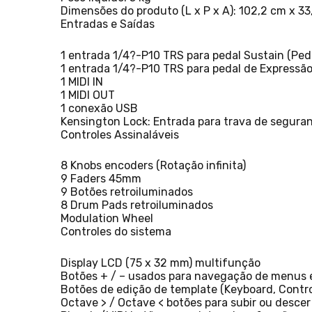
Dimensões do produto (L x P x A): 102,2 cm x 3
Entradas e Saídas
1 entrada 1/4?-P10 TRS para pedal Sustain (Peda
1 entrada 1/4?-P10 TRS para pedal de Expressão
1 MIDI IN
1 MIDI OUT
1 conexão USB
Kensington Lock: Entrada para trava de seguran
Controles Assinaláveis
8 Knobs encoders (Rotação infinita)
9 Faders 45mm
9 Botões retroiluminados
8 Drum Pads retroiluminados
Modulation Wheel
Controles do sistema
Display LCD (75 x 32 mm) multifunção
Botões + / – usados para navegação de menus 
Botões de edição de template (Keyboard, Control
Octave > / Octave < botões para subir ou desce