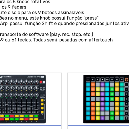
ra os 8 knobs rotativos
 os 9 faders
e e solo para os 9 botões assinaláveis
ções no menu, este knob possui função “press”
e Arp, possui função Shift e quando pressionados juntos at
ansporte do software (play, rec, stop, etc.)
, 49 ou 61 teclas. Todas semi-pesadas com aftertouch