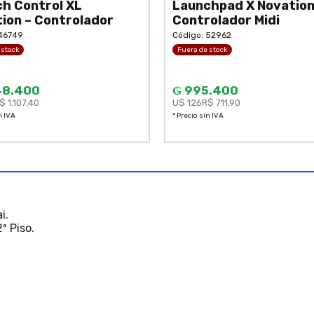
h Control XL
Launchpad X Novation
ion – Controlador
Controlador Midi
 46749
Código: 52962
 stock
Fuera de stock
48.400
₲ 995.400
$ 1.107,40
U$ 126
R$ 711,90
n IVA
* Precio sin IVA
i.
º Piso.