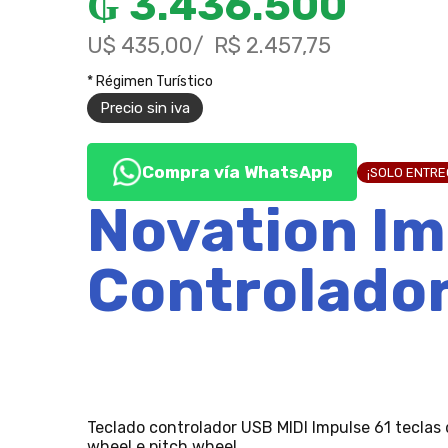
₲
3.436.500
U$ 435,00
R$ 2.457,75
* Régimen Turístico
Precio sin iva
Compra vía WhatsApp
¡SOLO ENTR
Novation Im
Controlador
Teclado controlador USB MIDI Impulse 61 teclas 
wheel e pitch wheel.