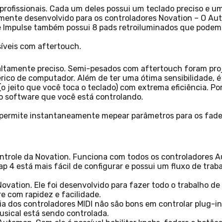
profissionais. Cada um deles possui um teclado preciso e u
ente desenvolvido para os controladores Novation – O Aut
ie Impulse também possui 8 pads retroiluminados que podem di
síveis com aftertouch.
ltamente preciso. Semi-pesados com aftertouch foram proje
ico de computador. Além de ter uma ótima sensibilidade, é i
(o jeito que você toca o teclado) com extrema eficiência. 
o software que você está controlando.
permite instantaneamente mepear parâmetros para os faders
ntrole da Novation. Funciona com todos os controladores A
 4 está mais fácil de configurar e possui um fluxo de trab
vation. Ele foi desenvolvido para fazer todo o trabalho d
 com rapidez e facilidade.
ia dos controladores MIDI não são bons em controlar plug-ins
usical está sendo controlada.