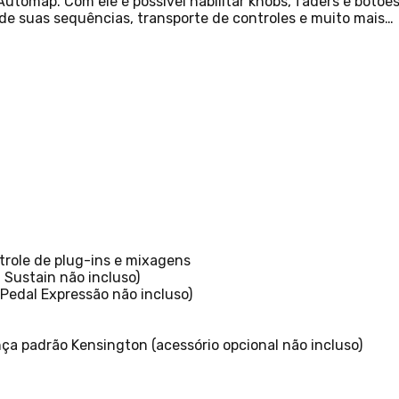
utomap. Com ele é possível habilitar knobs, faders e botõe
de suas sequências, transporte de controles e muito mais…
role de plug-ins e mixagens
 Sustain não incluso)
Pedal Expressão não incluso)
ça padrão Kensington (acessório opcional não incluso)