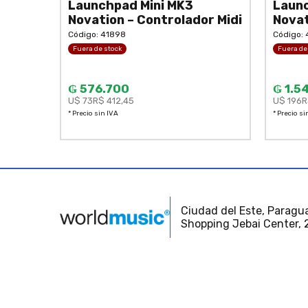
Launchpad Mini MK3
Launc
Novation – Controlador Midi
Novat
Código: 41898
Código:
Fuera de stock
Fuera de
₲ 576.700
₲ 1.5
U$ 73
R$ 412,45
U$ 196
R
* Precio sin IVA
* Precio si
Ciudad del Este, Paragua
Shopping Jebai Center, 2