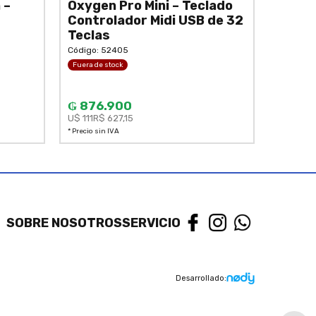
 –
Oxygen Pro Mini – Teclado
Controlador Midi USB de 32
Teclas
Código: 52405
Fuera de stock
₲ 876.900
U$ 111
R$ 627,15
* Precio sin IVA
SOBRE NOSOTROS
SERVICIO
Desarrollado: