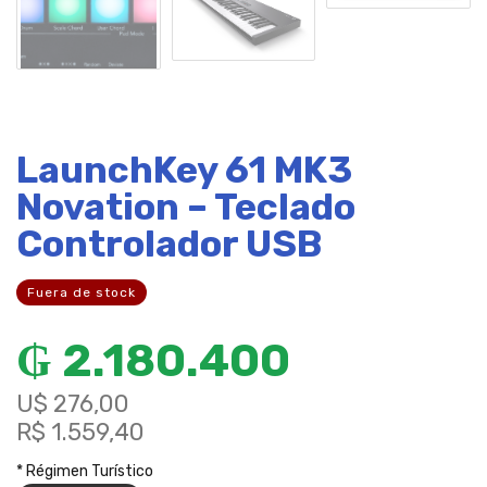
LaunchKey 61 MK3
Novation – Teclado
Controlador USB
Fuera de stock
₲
2.180.400
U$ 276,00
R$ 1.559,40
* Régimen Turístico