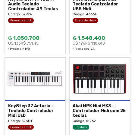
Audio Teclado
Teclado Controlador
Controlador 49 Teclas
USB Midi
Código: 52924
Código: 46664
Fuera de stock
Fuera de stock
₲ 1.050.700
₲ 1.548.400
U$ 133
R$ 751,45
U$ 196
R$ 1.107,40
* Precio sin IVA
* Precio sin IVA
KeyStep 37 Arturia –
Akai MPK Mini MK3 –
Teclado Controlador
Controlador Midi com 25
Midi Usb
teclas
Código: 52801
Código: 51262
Fuera de stock
En stock