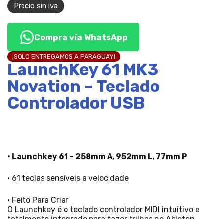
Precio sin iva
Compra vía WhatsApp
¡SOLO ENTREGAMOS A PARAGUAY!
LaunchKey 61 MK3
Novation – Teclado
Controlador USB
• Launchkey 61 – 258mm A, 952mm L, 77mm P
• 61 teclas sensíveis a velocidade
• Feito Para Criar
O Launchkey é o teclado controlador MIDI intuitivo e
totalmente integrado para fazer trilhas no Ableton