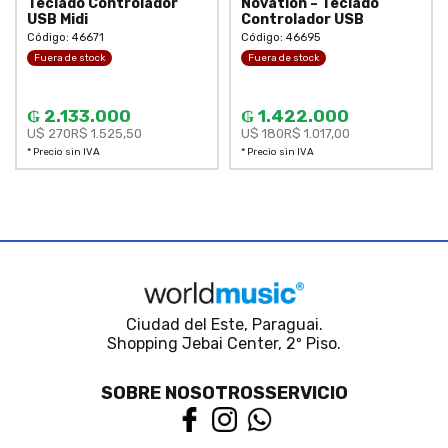
Teclado Controlador
Novation – Teclado
USB Midi
Controlador USB
Código: 46671
Código: 46695
Fuera de stock
Fuera de stock
₲ 2.133.000
₲ 1.422.000
U$ 270
R$ 1.525,50
U$ 180
R$ 1.017,00
* Precio sin IVA
* Precio sin IVA
Ciudad del Este, Paraguai.
Shopping Jebai Center, 2º Piso.
SOBRE NOSOTROS
SERVICIO