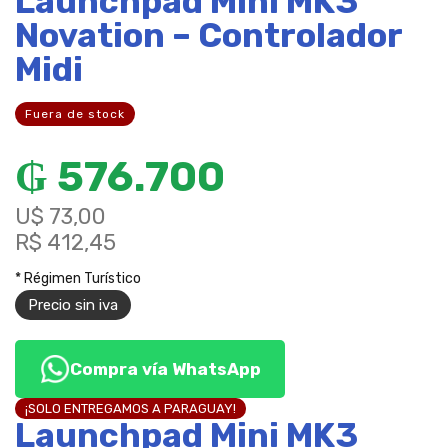
Launchpad Mini MK3
Novation – Controlador
Midi
Fuera de stock
₲
576.700
U$ 73,00
R$ 412,45
* Régimen Turístico
Precio sin iva
Compra vía WhatsApp
¡SOLO ENTREGAMOS A PARAGUAY!
Launchpad Mini MK3