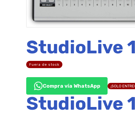
StudioLive 1
Fuera de stock
Compra vía WhatsApp
¡SOLO ENTR
StudioLive 1