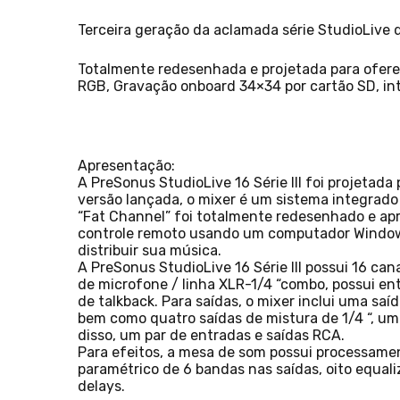
Terceira geração da aclamada série StudioLive 
Totalmente redesenhada e projetada para oferec
RGB, Gravação onboard 34×34 por cartão SD, in
Apresentação:
A PreSonus StudioLive 16 Série III foi projetad
versão lançada, o mixer é um sistema integrado
“Fat Channel” foi totalmente redesenhado e apre
controle remoto usando um computador Windows o
distribuir sua música.
A PreSonus StudioLive 16 Série III possui 16 c
de microfone / linha XLR-1/4 “combo, possui e
de talkback. Para saídas, o mixer inclui uma sa
bem como quatro saídas de mistura de 1/4 “, um 
disso, um par de entradas e saídas RCA.
Para efeitos, a mesa de som possui processamen
paramétrico de 6 bandas nas saídas, oito equaliz
delays.