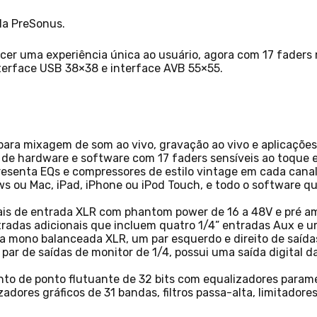
da PreSonus.
er uma experiência única ao usuário, agora com 17 faders 
terface USB 38×38 e interface AVB 55×55.
a para mixagem de som ao vivo, gravação ao vivo e aplicaçõe
 de hardware e software com 17 faders sensíveis ao toque 
senta EQs e compressores de estilo vintage em cada canal, 
u Mac, iPad, iPhone ou iPod Touch, e todo o software que 
anais de entrada XLR com phantom power de 16 a 48V e pré a
ntradas adicionais que incluem quatro 1/4” entradas Aux e
ída mono balanceada XLR, um par esquerdo e direito de saída
par de saídas de monitor de 1/4, possui uma saída digital 
to de ponto flutuante de 32 bits com equalizadores paramé
adores gráficos de 31 bandas, filtros passa-alta, limitadore