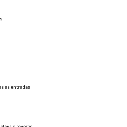
is
as as entradas
delays e reverbs