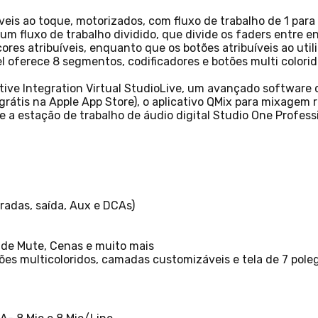
eis ao toque, motorizados, com fluxo de trabalho de 1 para 
um fluxo de trabalho dividido, que divide os faders entre e
ores atribuíveis, enquanto que os botões atribuíveis ao uti
l oferece 8 segmentos, codificadores e botões multi color
tive Integration Virtual StudioLive, um avançado software d
grátis na Apple App Store), o aplicativo QMix para mixagem 
 a estação de trabalho de áudio digital Studio One Professi
radas, saída, Aux e DCAs)
 de Mute, Cenas e muito mais
tões multicoloridos, camadas customizáveis e tela de 7 pol