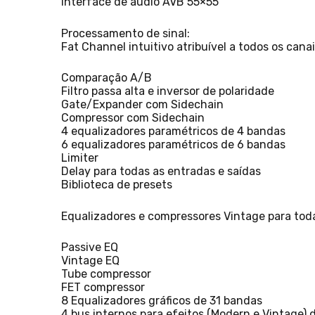
Interface de áudio AVB 55×55
Processamento de sinal:
Fat Channel intuitivo atribuível a todos os cana
Comparação A/B
Filtro passa alta e inversor de polaridade
Gate/Expander com Sidechain
Compressor com Sidechain
4 equalizadores paramétricos de 4 bandas
6 equalizadores paramétricos de 6 bandas
Limiter
Delay para todas as entradas e saídas
Biblioteca de presets
Equalizadores e compressores Vintage para tod
Passive EQ
Vintage EQ
Tube compressor
FET compressor
8 Equalizadores gráficos de 31 bandas
4 bus internos para efeitos (Modern e Vintage) 