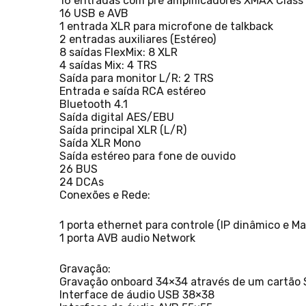
16 entradas com pré amplificadores XMAX Class 
16 USB e AVB
1 entrada XLR para microfone de talkback
2 entradas auxiliares (Estéreo)
8 saídas FlexMix: 8 XLR
4 saídas Mix: 4 TRS
Saída para monitor L/R: 2 TRS
Entrada e saída RCA estéreo
Bluetooth 4.1
Saída digital AES/EBU
Saída principal XLR (L/R)
Saída XLR Mono
Saída estéreo para fone de ouvido
26 BUS
24 DCAs
Conexões e Rede:
1 porta ethernet para controle (IP dinâmico e M
1 porta AVB audio Network
Gravação:
Gravação onboard 34×34 através de um cartão S
Interface de áudio USB 38×38