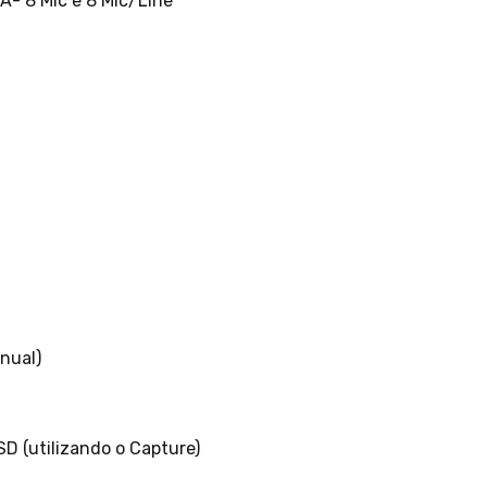
A- 8 Mic e 8 Mic/Line
anual)
D (utilizando o Capture)