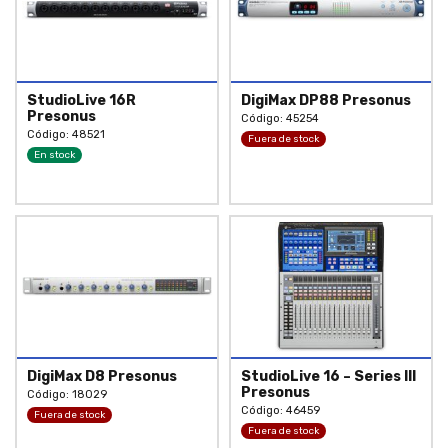
StudioLive 16R
DigiMax DP88 Presonus
Presonus
Código: 45254
Código: 48521
Fuera de stock
En stock
DigiMax D8 Presonus
StudioLive 16 – Series III
Presonus
Código: 18029
Código: 46459
Fuera de stock
Fuera de stock