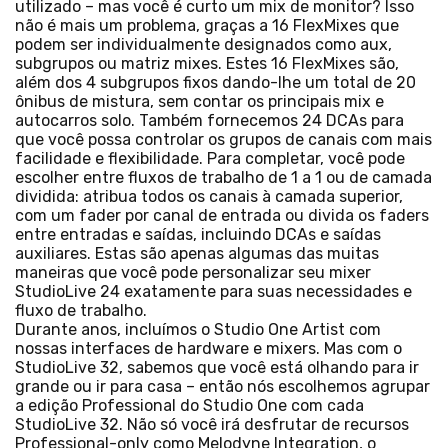
utilizado – mas você é curto um mix de monitor? Isso
não é mais um problema, graças a 16 FlexMixes que
podem ser individualmente designados como aux,
subgrupos ou matriz mixes. Estes 16 FlexMixes são,
além dos 4 subgrupos fixos dando-lhe um total de 20
ônibus de mistura, sem contar os principais mix e
autocarros solo. Também fornecemos 24 DCAs para
que você possa controlar os grupos de canais com mais
facilidade e flexibilidade. Para completar, você pode
escolher entre fluxos de trabalho de 1 a 1 ou de camada
dividida: atribua todos os canais à camada superior,
com um fader por canal de entrada ou divida os faders
entre entradas e saídas, incluindo DCAs e saídas
auxiliares. Estas são apenas algumas das muitas
maneiras que você pode personalizar seu mixer
StudioLive 24 exatamente para suas necessidades e
fluxo de trabalho.
Durante anos, incluímos o Studio One Artist com
nossas interfaces de hardware e mixers. Mas com o
StudioLive 32, sabemos que você está olhando para ir
grande ou ir para casa – então nós escolhemos agrupar
a edição Professional do Studio One com cada
StudioLive 32. Não só você irá desfrutar de recursos
Professional-only como Melodyne Integration, o