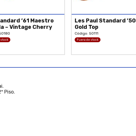
andard ’61 Maestro
Les Paul Standard ’50
la – Vintage Cherry
Gold Top
 50180
Código: 50111
 stock
Fuera de stock
i.
º Piso.