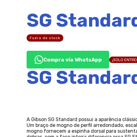
SG Standard
Fuera de stock
Compra vía WhatsApp
¡SOLO ENTR
SG Standard
A Gibson SG Standard possui a aparência clássic
Um braço de mogno de perfil arredondado, esca
mogno fornecem a espinha dorsal para sustentar
dobras, com a face inteira diferencia essa SG 