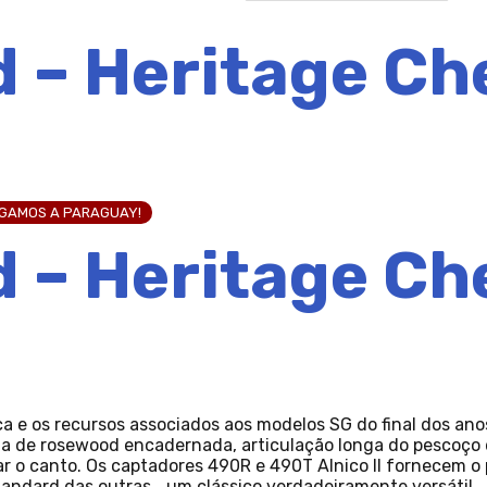
 – Heritage Ch
EGAMOS A PARAGUAY!
 – Heritage Ch
a e os recursos associados aos modelos SG do final dos ano
la de rosewood encadernada, articulação longa do pescoço 
 o canto. Os captadores 490R e 490T Alnico II fornecem o po
Standard das outras… um clássico verdadeiramente versátil.