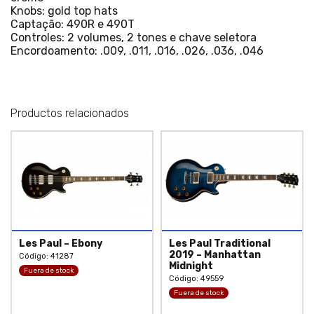
Knobs: gold top hats
Captação: 490R e 490T
Controles: 2 volumes, 2 tones e chave seletora
Encordoamento: .009, .011, .016, .026, .036, .046
Productos relacionados
Les Paul – Ebony
Les Paul Traditional
2019 – Manhattan
Código: 41287
Midnight
Fuera de stock
Código: 49559
Fuera de stock