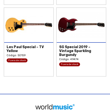
Les Paul Special – TV
SG Special 2019 –
Yellow
Vintage Sparkling
Burgundy
Código: 50159
Código: 49474
Fuera de stock
Fuera de stock