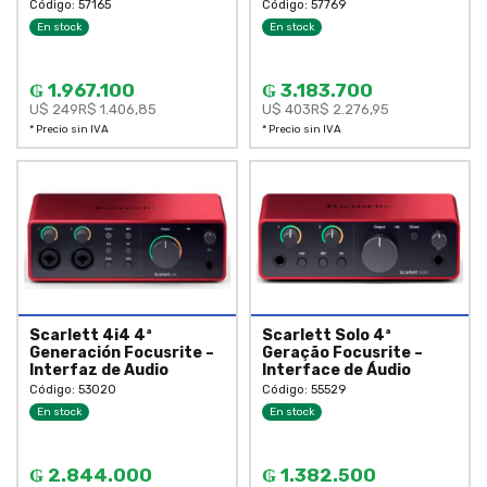
Código: 57165
Código: 57769
En stock
En stock
₲ 1.967.100
₲ 3.183.700
U$ 249
R$ 1.406,85
U$ 403
R$ 2.276,95
* Precio sin IVA
* Precio sin IVA
Scarlett 4i4 4ª
Scarlett Solo 4ª
Generación Focusrite –
Geração Focusrite –
Interfaz de Audio
Interface de Áudio
Código: 53020
Código: 55529
En stock
En stock
₲ 2.844.000
₲ 1.382.500