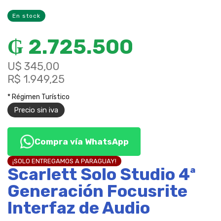
En stock
₲
2.725.500
U$ 345,00
R$ 1.949,25
* Régimen Turístico
Precio sin iva
Compra vía WhatsApp
¡SOLO ENTREGAMOS A PARAGUAY!
Scarlett Solo Studio 4ª
Generación Focusrite
Interfaz de Audio