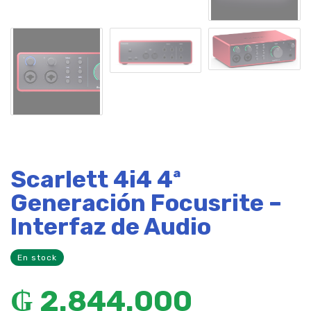
Scarlett 4i4 4ª
Generación Focusrite –
Interfaz de Audio
En stock
₲
2.844.000