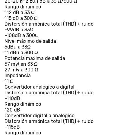
20-20 kHz ±0,1 dB a 33 Ω/300 Ω
Rango dinámico
112 dB a 33 Ω
115 dB a 300 Ω
Distorsión armónica total (THD) + ruido
-99dB a 33Ω
-108dB a 300Ω
Nivel máximo de salida
5dBu a 33Ω
11 dBu a 300 Ω
Potencia máxima de salida
57 mW en 33 Ω
27 mW a 300 Ω
Impedancia
11 Ω
Convertidor analógico a digital
Distorsión armónica total (THD) + ruido
-110dB
Rango dinámico
120 dB
Convertidor digital a analógico
Distorsión armónica total (THD) + ruido
-115dB
Rango dinámico