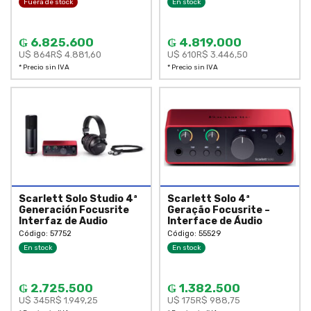
Fuera de stock
En stock
₲ 6.825.600
₲ 4.819.000
U$ 864
R$ 4.881,60
U$ 610
R$ 3.446,50
* Precio sin IVA
* Precio sin IVA
Scarlett Solo Studio 4ª
Scarlett Solo 4ª
Generación Focusrite
Geração Focusrite –
Interfaz de Audio
Interface de Áudio
Código: 57752
Código: 55529
En stock
En stock
₲ 2.725.500
₲ 1.382.500
U$ 345
R$ 1.949,25
U$ 175
R$ 988,75