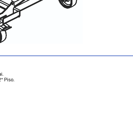
i.
º Piso.