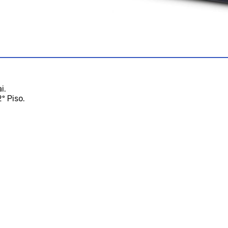
i.
º Piso.