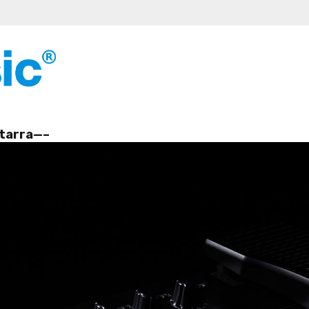
itarra—–