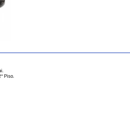
i.
º Piso.