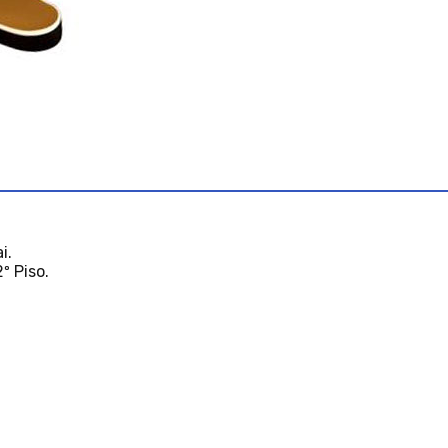
i.
º Piso.