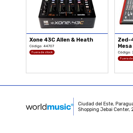
Xone 43C Allen & Heath
Zed-4
Mesa
Código: 44707
Código:
Fuera de stock
Fuera de
Ciudad del Este, Paragua
Shopping Jebai Center, 2