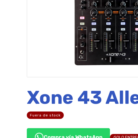
Xone 43 All
Fuera de stock
Compra vía WhatsApp
¡SOLO ENTR