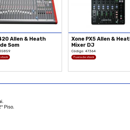
20 Allen & Heath
Xone PX5 Allen & Hea
 de Som
Mixer DJ
 35859
Código: 47364
 stock
Fuera de stock
i.
º Piso.