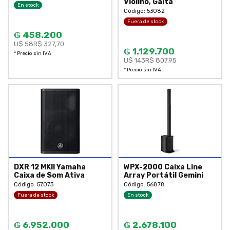
Violino, Gaita
En stock
Código: 53082
Fuera de stock
₲ 458.200
U$ 58
R$ 327,70
₲ 1.129.700
* Precio sin IVA
U$ 143
R$ 807,95
* Precio sin IVA
DXR 12 MKII Yamaha
WPX-2000 Caixa Line
Caixa de Som Ativa
Array Portátil Gemini
Código: 57073
Código: 56878
Fuera de stock
En stock
₲ 6.952.000
₲ 2.678.100