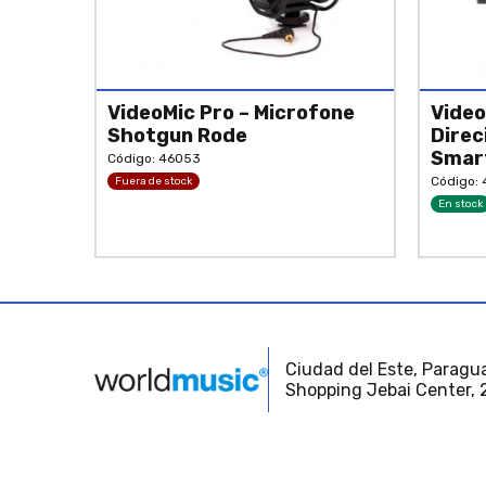
VideoMic Pro – Microfone
Video
Shotgun Rode
Direc
Smar
Código: 46053
Código: 
Fuera de stock
En stock
Ciudad del Este, Paragua
Shopping Jebai Center, 2