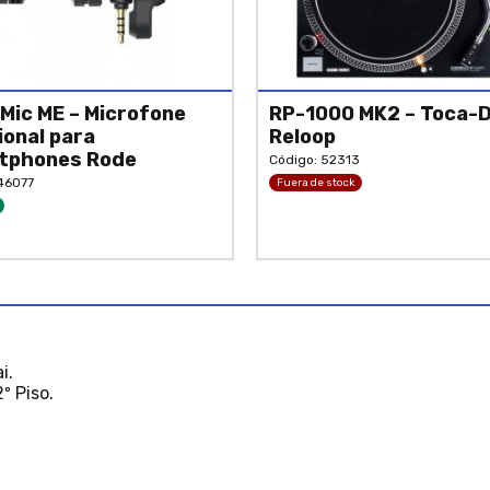
Mic ME – Microfone
RP-1000 MK2 – Toca-
ional para
Reloop
tphones Rode
Código: 52313
46077
Fuera de stock
i.
º Piso.