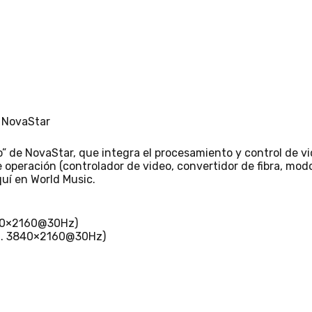
 NovaStar
o” de NovaStar, que integra el procesamiento y control de vi
operación (controlador de video, convertidor de fibra, mod
quí en World Music.
840×2160@30Hz)
áx. 3840×2160@30Hz)