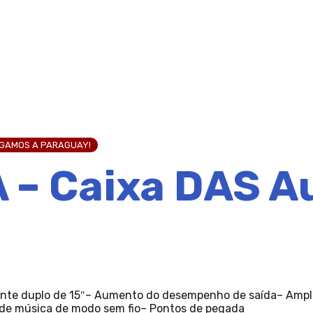
EGAMOS A PARAGUAY!
 – Caixa DAS A
lante duplo de 15″– Aumento do desempenho de saída– Ampl
g de música de modo sem fio– Pontos de pegada