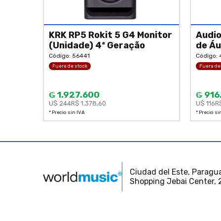
KRK RP5 Rokit 5 G4 Monitor
Audio
(Unidade) 4ª Geração
de Áu
Código: 56441
Código:
Fuera de stock
Fuera de
₲ 1.927.600
₲ 916
U$ 244
R$ 1.378,60
U$ 116
R
* Precio sin IVA
* Precio si
Ciudad del Este, Paragua
Shopping Jebai Center, 2