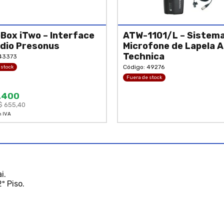
Box iTwo – Interface
ATW-1101/L – Sistema
dio Presonus
Microfone de Lapela A
Technica
 43373
Código: 49276
 stock
Fuera de stock
.400
$ 655,40
n IVA
i.
º Piso.