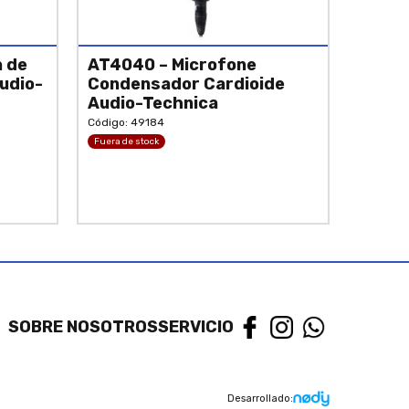
 de
AT4040 – Microfone
udio-
Condensador Cardioide
Audio-Technica
Código: 49184
Fuera de stock
SOBRE NOSOTROS
SERVICIO
Desarrollado: