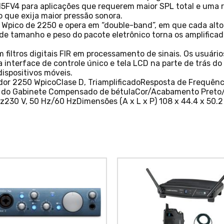
5FV4 para aplicações que requerem maior SPL total e uma r
 que exija maior pressão sonora.
a Wpico de 2250 e opera em “double-band”, em que cada alt
 de tamanho e peso do pacote eletrônico torna os amplific
 filtros digitais FIR em processamento de sinais. Os usuári
a interface de controle único e tela LCD na parte de trás do
dispositivos móveis.
dor 2250 WpicoClase D, TriamplificadoResposta de Frequênc
al do Gabinete Compensado de bétulaCor/Acabamento Preto/
230 V, 50 Hz/60 HzDimensões (A x L x P) 108 x 44.4 x 50.2 c