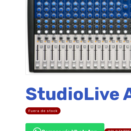
StudioLive
Fuera de stock