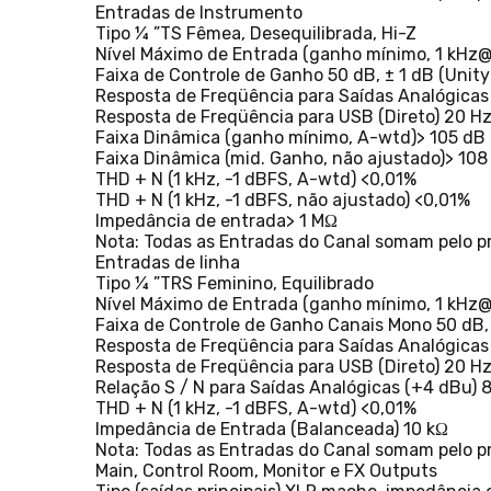
Entradas de Instrumento
Tipo ¼ ”TS Fêmea, Desequilibrada, Hi-Z
Nível Máximo de Entrada (ganho mínimo, 1 kHz@
Faixa de Controle de Ganho 50 dB, ± 1 dB (Unity
Resposta de Freqüência para Saídas Analógicas 2
Resposta de Freqüência para USB (Direto) 20 Hz 
Faixa Dinâmica (ganho mínimo, A-wtd)> 105 dB
Faixa Dinâmica (mid. Ganho, não ajustado)> 108
THD + N (1 kHz, -1 dBFS, A-wtd) <0,01%
THD + N (1 kHz, -1 dBFS, não ajustado) <0,01%
Impedância de entrada> 1 MΩ
Nota: Todas as Entradas do Canal somam pelo pr
Entradas de linha
Tipo ¼ ”TRS Feminino, Equilibrado
Nível Máximo de Entrada (ganho mínimo, 1 kHz@0
Faixa de Controle de Ganho Canais Mono 50 dB, ±
Resposta de Freqüência para Saídas Analógicas 2
Resposta de Freqüência para USB (Direto) 20 Hz 
Relação S / N para Saídas Analógicas (+4 dBu) 
THD + N (1 kHz, -1 dBFS, A-wtd) <0,01%
Impedância de Entrada (Balanceada) 10 kΩ
Nota: Todas as Entradas do Canal somam pelo pr
Main, Control Room, Monitor e FX Outputs