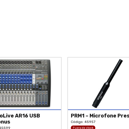
oLive AR16 USB
PRM1 – Microfone Pre
onus
Código: 45957
 45599
Fuera de stock