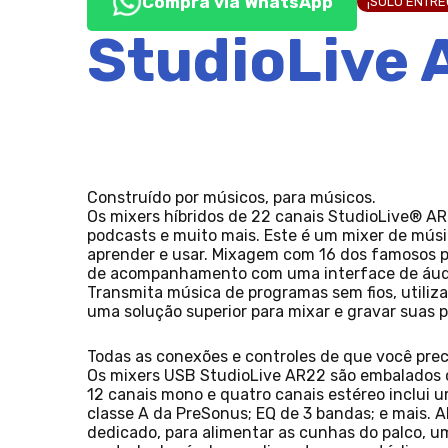
Compra vía WhatsApp
¡SOLO ENTR
StudioLive
Construído por músicos, para músicos.
Os mixers híbridos de 22 canais StudioLive® AR
podcasts e muito mais. Este é um mixer de músico
aprender e usar. Mixagem com 16 dos famosos pr
de acompanhamento com uma interface de áudio 
Transmita música de programas sem fios, utiliz
uma solução superior para mixar e gravar suas 
Todas as conexões e controles de que você prec
Os mixers USB StudioLive AR22 são embalados co
12 canais mono e quatro canais estéreo inclui 
classe A da PreSonus; EQ de 3 bandas; e mais.
dedicado, para alimentar as cunhas do palco, 