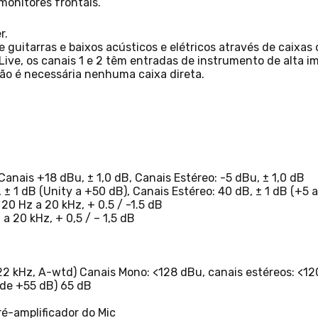
monitores frontais.
r.
 guitarras e baixos acústicos e elétricos através de caixas
Live, os canais 1 e 2 têm entradas de instrumento de alta 
 não é necessária nenhuma caixa direta.
anais +18 dBu, ± 1,0 dB, Canais Estéreo: -5 dBu, ± 1,0 dB
± 1 dB (Unity a +50 dB), Canais Estéreo: 40 dB, ± 1 dB (+5 
0 Hz a 20 kHz, + 0.5 / -1.5 dB
a 20 kHz, + 0,5 / – 1,5 dB
22 kHz, A-wtd) Canais Mono: <128 dBu, canais estéreos: <1
 de +55 dB) 65 dB
é-amplificador do Mic