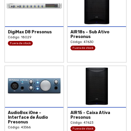
DigiMax D8 Presonus
AIR18s – Sub Ativo
Presonus
Código: 18029
Código: 47630
Fuera de stock
Fuera de stock
AudioBox iOne –
AIR15 – Caixa Ativa
Interface de Áudio
Presonus
Presonus
Código: 47623
Código: 43366
Fuera de stock