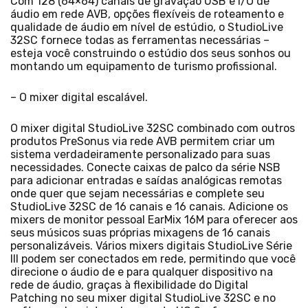
Com 128 (64×64) canais de gravação USB e I/O de
áudio em rede AVB, opções flexíveis de roteamento e
qualidade de áudio em nível de estúdio, o StudioLive
32SC fornece todas as ferramentas necessárias –
esteja você construindo o estúdio dos seus sonhos ou
montando um equipamento de turismo profissional.
– O mixer digital escalável.
O mixer digital StudioLive 32SC combinado com outros
produtos PreSonus via rede AVB permitem criar um
sistema verdadeiramente personalizado para suas
necessidades. Conecte caixas de palco da série NSB
para adicionar entradas e saídas analógicas remotas
onde quer que sejam necessárias e complete seu
StudioLive 32SC de 16 canais e 16 canais. Adicione os
mixers de monitor pessoal EarMix 16M para oferecer aos
seus músicos suas próprias mixagens de 16 canais
personalizáveis. Vários mixers digitais StudioLive Série
III podem ser conectados em rede, permitindo que você
direcione o áudio de e para qualquer dispositivo na
rede de áudio, graças à flexibilidade do Digital
Patching no seu mixer digital StudioLive 32SC e no