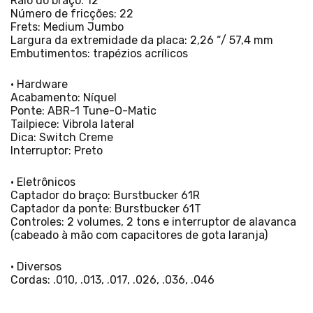
Raio do braço: 12 ”
Número de fricções: 22
Frets: Medium Jumbo
Largura da extremidade da placa: 2,26 “/ 57,4 mm
Embutimentos: trapézios acrílicos
• Hardware
Acabamento: Níquel
Ponte: ABR-1 Tune-O-Matic
Tailpiece: Vibrola lateral
Dica: Switch Creme
Interruptor: Preto
• Eletrônicos
Captador do braço: Burstbucker 61R
Captador da ponte: Burstbucker 61T
Controles: 2 volumes, 2 tons e interruptor de alavanca
(cabeado à mão com capacitores de gota laranja)
• Diversos
Cordas: .010, .013, .017, .026, .036, .046