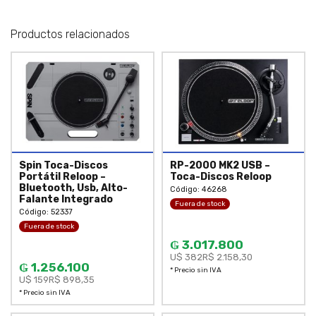
Productos relacionados
Spin Toca-Discos
RP-2000 MK2 USB –
Portátil Reloop –
Toca-Discos Reloop
Bluetooth, Usb, Alto-
Código: 46268
Falante Integrado
Fuera de stock
Código: 52337
Fuera de stock
₲ 3.017.800
U$ 382
R$ 2.158,30
₲ 1.256.100
* Precio sin IVA
U$ 159
R$ 898,35
* Precio sin IVA