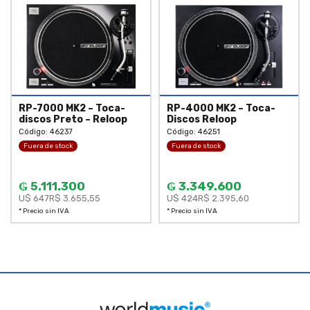
RP-7000 MK2 – Toca-
RP-4000 MK2 – Toca-
discos Preto – Reloop
Discos Reloop
Código: 46237
Código: 46251
Fuera de stock
Fuera de stock
₲ 5.111.300
₲ 3.349.600
U$ 647
R$ 3.655,55
U$ 424
R$ 2.395,60
* Precio sin IVA
* Precio sin IVA