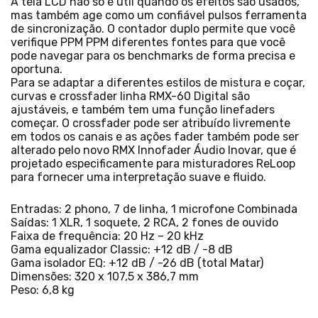
A tela LCD não só é útil quando os efeitos são usados,
mas também age como um confiável pulsos ferramenta
de sincronização. O contador duplo permite que você
verifique PPM PPM diferentes fontes para que você
pode navegar para os benchmarks de forma precisa e
oportuna.
Para se adaptar a diferentes estilos de mistura e coçar,
curvas e crossfader linha RMX-60 Digital são
ajustáveis, e também tem uma função linefaders
começar. O crossfader pode ser atribuído livremente
em todos os canais e as ações fader também pode ser
alterado pelo novo RMX Innofader Áudio Inovar, que é
projetado especificamente para misturadores ReLoop
para fornecer uma interpretação suave e fluido.
Entradas: 2 phono, 7 de linha, 1 microfone Combinada
Saídas: 1 XLR, 1 soquete, 2 RCA, 2 fones de ouvido
Faixa de frequência: 20 Hz – 20 kHz
Gama equalizador Classic: +12 dB / -8 dB
Gama isolador EQ: +12 dB / -26 dB (total Matar)
Dimensões: 320 x 107,5 x 386,7 mm
Peso: 6,8 kg