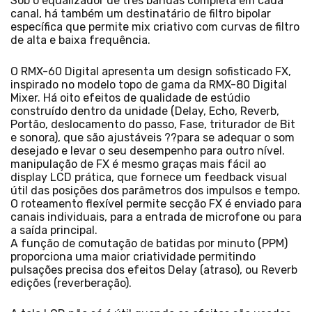
Sob o equalizador de três bandas completa em cada
canal, há também um destinatário de filtro bipolar
específica que permite mix criativo com curvas de filtro
de alta e baixa frequência.
O RMX-60 Digital apresenta um design sofisticado FX,
inspirado no modelo topo de gama da RMX-80 Digital
Mixer. Há oito efeitos de qualidade de estúdio
construído dentro da unidade (Delay, Echo, Reverb,
Portão, deslocamento do passo, Fase, triturador de Bit
e sonora), que são ajustáveis ??para se adequar o som
desejado e levar o seu desempenho para outro nível.
manipulação de FX é mesmo graças mais fácil ao
display LCD prática, que fornece um feedback visual
útil das posições dos parâmetros dos impulsos e tempo.
O roteamento flexível permite secção FX é enviado para
canais individuais, para a entrada de microfone ou para
a saída principal.
A função de comutação de batidas por minuto (PPM)
proporciona uma maior criatividade permitindo
pulsações precisa dos efeitos Delay (atraso), ou Reverb
edições (reverberação).