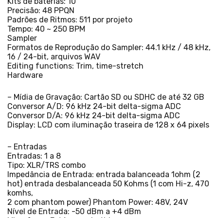
Kits de baterias: 10
Precisão: 48 PPQN
Padrões de Ritmos: 511 por projeto
Tempo: 40 ~ 250 BPM
Sampler
Formatos de Reprodução do Sampler: 44.1 kHz / 48 kHz,
16 / 24-bit, arquivos WAV
Editing functions: Trim, time-stretch
Hardware
– Mídia de Gravação: Cartão SD ou SDHC de até 32 GB
Conversor A/D: 96 kHz 24-bit delta-sigma ADC
Conversor D/A: 96 kHz 24-bit delta-sigma ADC
Display: LCD com iluminação traseira de 128 x 64 pixels
– Entradas
Entradas: 1 a 8
Tipo: XLR/TRS combo
Impedância de Entrada: entrada balanceada 1ohm (2
hot) entrada desbalanceada 50 Kohms (1 com Hi-z, 470
komhs,
2 com phantom power) Phantom Power: 48V, 24V
Nível de Entrada: -50 dBm a +4 dBm