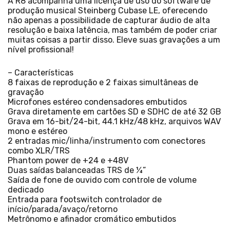
A R8 acompanha uma licença de uso do software de
produção musical Steinberg Cubase LE, oferecendo
não apenas a possibilidade de capturar áudio de alta
resolução e baixa latência, mas também de poder criar
muitas coisas a partir disso. Eleve suas gravações a um
nível profissional!
– Características
8 faixas de reprodução e 2 faixas simultâneas de
gravação
Microfones estéreo condensadores embutidos
Grava diretamente em cartões SD e SDHC de até 32 GB
Grava em 16-bit/24-bit, 44.1 kHz/48 kHz, arquivos WAV
mono e estéreo
2 entradas mic/linha/instrumento com conectores
combo XLR/TRS
Phantom power de +24 e +48V
Duas saídas balanceadas TRS de ¼”
Saída de fone de ouvido com controle de volume
dedicado
Entrada para footswitch controlador de
início/parada/avaço/retorno
Metrônomo e afinador cromático embutidos