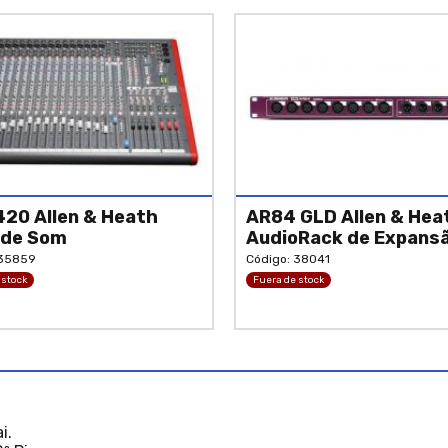
20 Allen & Heath
AR84 GLD Allen & Hea
 de Som
AudioRack de Expans
 35859
Código: 38041
 stock
Fuera de stock
i.