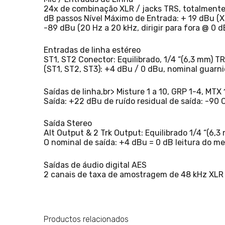
24x de combinação XLR / jacks TRS, totalmente r
dB passos Nível Máximo de Entrada: + 19 dBu (X
-89 dBu (20 Hz a 20 kHz, dirigir para fora @ 0 d
Entradas de linha estéreo
ST1, ST2 Conector: Equilibrado, 1/4 “(6,3 mm) T
(ST1, ST2, ST3): +4 dBu / 0 dBu, nominal guarn
Saídas de linha,br> Misture 1 a 10, GRP 1-4, MT
Saída: +22 dBu de ruído residual de saída: -90 
Saída Stereo
Alt Output & 2 Trk Output: Equilibrado 1/4 “(6,
O nominal de saída: +4 dBu = 0 dB leitura do me
Saídas de áudio digital AES
2 canais de taxa de amostragem de 48 kHz XLR 
Productos relacionados