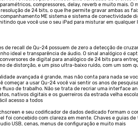
aramétricos, compressores, delay, reverb e muito mais. O m
resolução de 24 bits, o que lhe permite gravar ambas as fai
acompanhamento ME sistema e sistema de conectividade di
tindo que você use o seu iPad para misturar em qualquer 
ores de recall de Qu-24 possuem de zero a detecção de cru
nho ideal e transparência de áudio. O sinal analógico é capt
onversores de digital para analógico de 24 bits para entre
imo de distorção, e um piso ultra-baixo ruído, com um som q
lidade avançada é grande, mas não conta para nada se voc
ê começar a usar Qu-24 você vai sentir os anos de pesquis
 fluxo de trabalho. Não se trata de recriar uma interface an
ovatos, nativos digitais e os guerreiros da estrada velha e
ácil acesso a todos
uchscreen e seu codificador de dados dedicado formam o co
vel foi concebido com clareza em mente. Chaves e guias de t
áudio USB, cenas, menus de configuração e muito mais