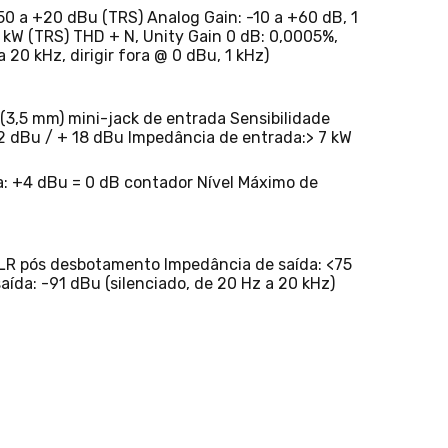
50 a +20 dBu (TRS) Analog Gain: -10 a +60 dB, 1
 kW (TRS) THD + N, Unity Gain 0 dB: 0,0005%,
20 kHz, dirigir fora @ 0 dBu, 1 kHz)
“(3,5 mm) mini-jack de entrada Sensibilidade
22 dBu / + 18 dBu Impedância de entrada:> 7 kW
da: +4 dBu = 0 dB contador Nível Máximo de
 / LR pós desbotamento Impedância de saída: <75
aída: -91 dBu (silenciado, de 20 Hz a 20 kHz)