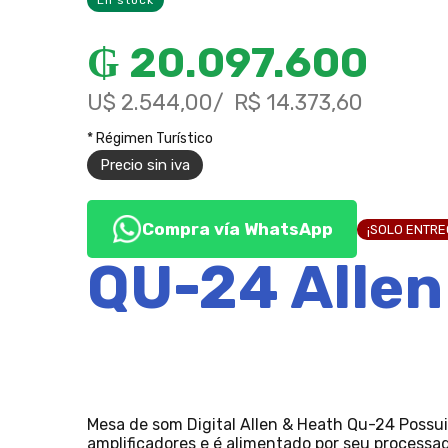
En stock
₲
20.097.600
U$ 2.544,00
R$ 14.373,60
* Régimen Turístico
Precio sin iva
Compra vía WhatsApp
¡SOLO ENTR
QU-24 Allen
Mesa de som Digital Allen & Heath Qu-24 Possui
amplificadores e é alimentado por seu processa