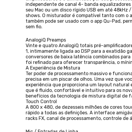
independente de canal 4- banda equalizadores p
seu Mac ou um disco rígido USB em até 48kHz / 
shows. O misturador é compatível tanto com o 
também pode ser usado com o app Qu-Pad, permi
sem fio.
AnalogiQ Preamps
Vinte e quatro AnalogiQ totais pré-amplificad
1, intimamente ligada ao DSP para a exatidão ga
conversores de baixa latência combinados para c
foi refinado para oferecer transparência, o mín
A Experiência de Mistura
Ter poder de processamento massivo e funciona
precisa em um piscar de olhos. Uma vez que voc
experiência que proporciona um layout natural e
que é fluido, confortável e intuitivo para os n
benefícios da tecnologia de mistura digital de f
Touch Control
A 800 x 480, de dezesseis milhões de cores to
rápido a todas as definições. A interface amigá
racks FX, canal de processamento, controle de 
Mic / Entradas de Linha