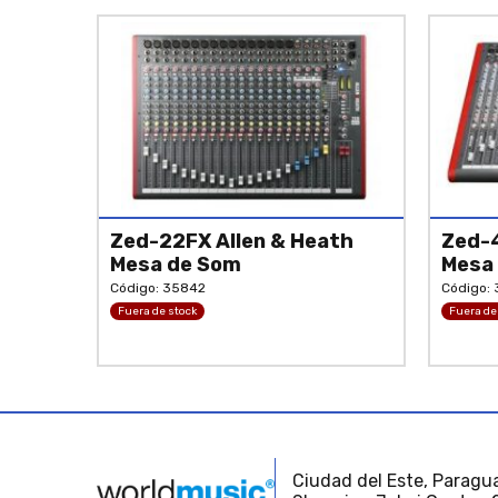
Zed-22FX Allen & Heath
Zed-4
Mesa de Som
Mesa
Código: 35842
Código:
Fuera de stock
Fuera de
Ciudad del Este, Paragua