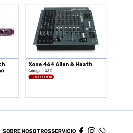
th
Xone 464 Allen & Heath
ão
Código: 40211
Fuera de stock
SOBRE NOSOTROS
SERVICIO