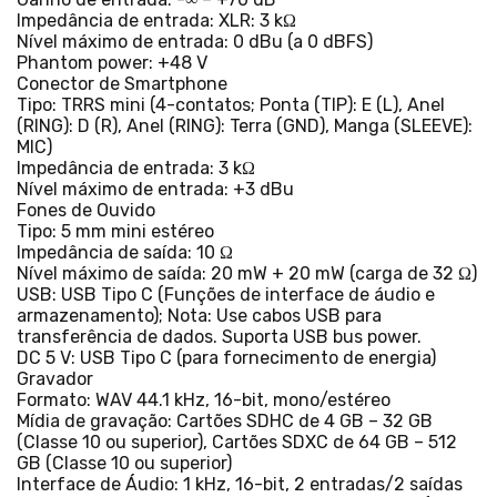
Impedância de entrada: XLR: 3 kΩ
Nível máximo de entrada: 0 dBu (a 0 dBFS)
Phantom power: +48 V
Conector de Smartphone
Tipo: TRRS mini (4-contatos; Ponta (TIP): E (L), Anel
(RING): D (R), Anel (RING): Terra (GND), Manga (SLEEVE):
MIC)
Impedância de entrada: 3 kΩ
Nível máximo de entrada: +3 dBu
Fones de Ouvido
Tipo: 5 mm mini estéreo
Impedância de saída: 10 Ω
Nível máximo de saída: 20 mW + 20 mW (carga de 32 Ω)
USB: USB Tipo C (Funções de interface de áudio e
armazenamento); Nota: Use cabos USB para
transferência de dados. Suporta USB bus power.
DC 5 V: USB Tipo C (para fornecimento de energia)
Gravador
Formato: WAV 44.1 kHz, 16-bit, mono/estéreo
Mídia de gravação: Cartões SDHC de 4 GB – 32 GB
(Classe 10 ou superior), Cartões SDXC de 64 GB – 512
GB (Classe 10 ou superior)
Interface de Áudio: 1 kHz, 16-bit, 2 entradas/2 saídas