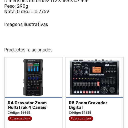
Dimensões externas: 112 × 155 × 47 mm
Peso: 290g
Nota: 0 dBu = 0,775V
Imagens ilustrativas
Productos relacionados
R4 Gravador Zoom
R8 Zoom Gravador
MultiTrak 4 Canais
Digital
Código: 56465
Código: 54638
Fuera de stock
Fuera de stock