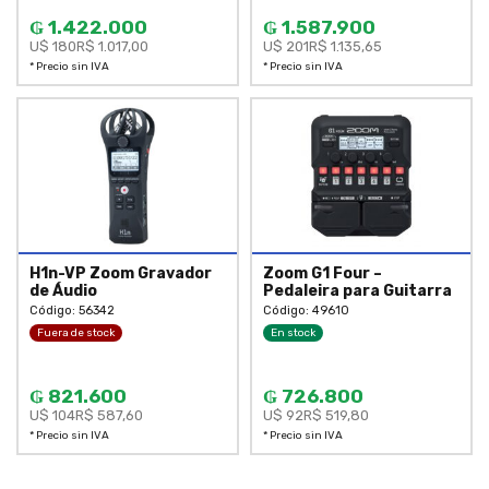
₲ 1.422.000
₲ 1.587.900
U$ 180
R$ 1.017,00
U$ 201
R$ 1.135,65
* Precio sin IVA
* Precio sin IVA
H1n-VP Zoom Gravador
Zoom G1 Four –
de Áudio
Pedaleira para Guitarra
Código: 56342
Código: 49610
Fuera de stock
En stock
₲ 821.600
₲ 726.800
U$ 104
R$ 587,60
U$ 92
R$ 519,80
* Precio sin IVA
* Precio sin IVA