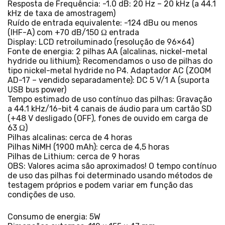
Resposta de Frequência: -1.0 dB: 20 Hz – 20 kHz (a 44.1
kHz de taxa de amostragem)
Ruído de entrada equivalente: -124 dBu ou menos
(IHF-A) com +70 dB/150 Ω entrada
Display: LCD retroiluminado (resolução de 96×64)
Fonte de energia: 2 pilhas AA (alcalinas, nickel-metal
hydride ou lithium); Recomendamos o uso de pilhas do
tipo nickel-metal hydride no P4. Adaptador AC (ZOOM
AD-17 – vendido separadamente): DC 5 V/1 A (suporta
USB bus power)
Tempo estimado de uso contínuo das pilhas: Gravação
a 44.1 kHz/16-bit 4 canais de áudio para um cartão SD
(+48 V desligado (OFF), fones de ouvido em carga de
63 Ω)
Pilhas alcalinas: cerca de 4 horas
Pilhas NiMH (1900 mAh): cerca de 4,5 horas
Pilhas de Lithium: cerca de 9 horas
OBS: Valores acima são aproximados! O tempo contínuo
de uso das pilhas foi determinado usando métodos de
testagem próprios e podem variar em função das
condições de uso.
Consumo de energia: 5W