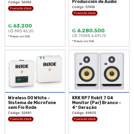
Producción de Audio
Código: 56953
Código: 57455
Fuera de stock
Fuera de stock
₲ 63.200
₲ 6.280.500
U$ 8
R$ 45,20
U$ 795
R$ 4.491,75
* Precio sin IVA
* Precio sin IVA
Wireless GO White –
KRK RP7 Rokit 7 G4
Sistema de Microfone
Monitor (Par) Branco –
sem Fio Rode
4ª Geração
Código: 52481
Código: 49405
Fuera de stock
Fuera de stock