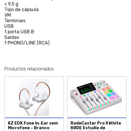
< 9,5 g
Tipo de cápsula
VM
Terminais
USB
1 porta USB B
Saídas
1 PHONO/LINE (RCA)
Productos relacionados
KZ EDX Fone In-Ear sem
RodeCaster Pro II White
Microfone – Branco
RØDE Estudio de