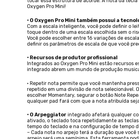
tocar essa estrutura de acorde. A nota da tecl
Oxygen Pro Mini!
• O Oxygen Pro Mini também possui a tecnol
Com a escala inteligente, você pode definir o l
toque dentro de uma escala escolhida sem o risc
Você pode escolher entre 16 variações de escala 
definir os parâmetros de escala de que você pre
• Recursos de produtor profissional
Integrados ao Oxygen Pro Mini estão recursos es
integrado abrem um mundo de produção musical 
• Repetir nota permite que você mantenha pres
repetido em uma divisão de nota selecionável.
escolher Momentary, segurar o botão Note Repea
qualquer pad fará com que a nota atribuída se
• O Arpeggiator
integrado afetará qualquer co
ativado, o teclado toca repetidamente as tecla
tempo do teclado e na configuração de tempo d
– Cada nota no arpejo terá a duração que você s
arpejo será uma semínima. Esta ferramenta pod