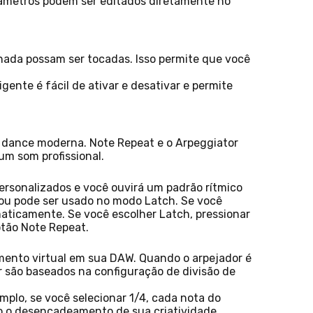
arâmetros podem ser editados diretamente no
ionada possam ser tocadas. Isso permite que você
gente é fácil de ativar e desativar e permite
 e dance moderna. Note Repeat e o Arpeggiator
m som profissional.
rsonalizados e você ouvirá um padrão rítmico
ou pode ser usado no modo Latch. Se você
aticamente. Se você escolher Latch, pressionar
otão Note Repeat.
mento virtual em sua DAW. Quando o arpejador é
r são baseados na configuração de divisão de
mplo, se você selecionar 1/4, cada nota do
o o desencadeamento de sua criatividade.