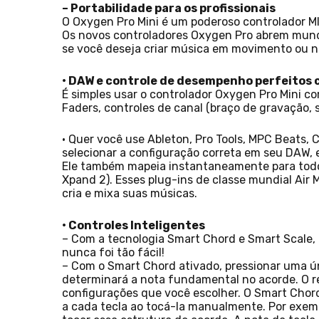
– Portabilidade para os profissionais
O Oxygen Pro Mini é um poderoso controlador MI
Os novos controladores Oxygen Pro abrem mundo
se você deseja criar música em movimento ou no 
• DAW e controle de desempenho perfeito
É simples usar o controlador Oxygen Pro Mini 
Faders, controles de canal (braço de gravação, 
• Quer você use Ableton, Pro Tools, MPC Beats, 
selecionar a configuração correta em seu DAW,
Ele também mapeia instantaneamente para todos
Xpand 2). Esses plug-ins de classe mundial Air
cria e mixa suas músicas.
• Controles Inteligentes
– Com a tecnologia Smart Chord e Smart Scale, 
nunca foi tão fácil!
– Com o Smart Chord ativado, pressionar uma ú
determinará a nota fundamental no acorde. O res
configurações que você escolher. O Smart Chor
a cada tecla ao tocá-la manualmente. Por exemp