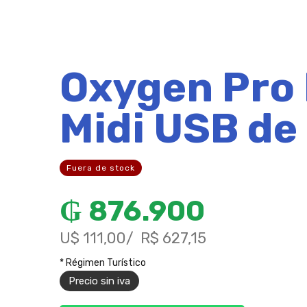
Oxygen Pro 
Midi USB de
Fuera de stock
₲
876.900
U$ 111,00
R$ 627,15
* Régimen Turístico
Precio sin iva