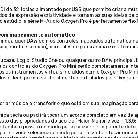
DI de 32 teclas alimentado por USB que permite criar a músi
s de expressão e criatividade e tornam as suas ideias de 
estúdio, a série M-Audio Oxygen Pro é perfeitamente flexív
s com mapeamento automático
com qualquer DAW com os controles mapeados automaticame
solo, mudo e seleção), controles de panorâmica e muito mais
Cubase, Logic, Studio One ou qualquer outro DAW principal,
 e os controles do Oxygen Pro Mini serão completamente in
 os instrumentos virtuais incluídos com o Oxygen Pro Mini
 Music Tech podem ser totalmente controlados pelo Oxygen P
criar música e transferir o que está em sua imaginação pa
nica tecla ou pad irá tocar um acorde completo em vez de a
to das propriedades do acorde (Maior, Menor e Voz – 1,3,5; 1
d também possui um modo personalizado que permite determ
lo, se você selecionar o modo personalizado e tocar um acor