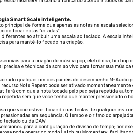
a pressionada servirá como a tônica do acorde e todos os p
ogia Smart Scale inteligente.
eito principal de forma que apenas as notas na escala selec
o de tocar notas “erradas”.
diferentes ao atribuir uma escala ao teclado. A escala inteli
cisa para mantê-lo focado na criação.
senciais para a criação de música pop, eletrônica, hip hop
precisa e técnicas de som ao vivo para tornar sua música u
sionado qualquer um dos painéis de desempenho M-Audio pe
 O recurso Note Repeat pode ser ativado momentaneamente 
t fará com que a nota tocada pelo pad seja repetida autom
ja repetida sem que você tenha que manter pressionado o b
isa que você estiver tocando nas teclas de qualquer instru
s pressionadas em sequência. O tempo e o ritmo do arpejado
o teclado ou da DAW.
elecionou para a configuração de divisão de tempo; por exe
erosa pode operar no modo Latch ou Momentary, facilitand