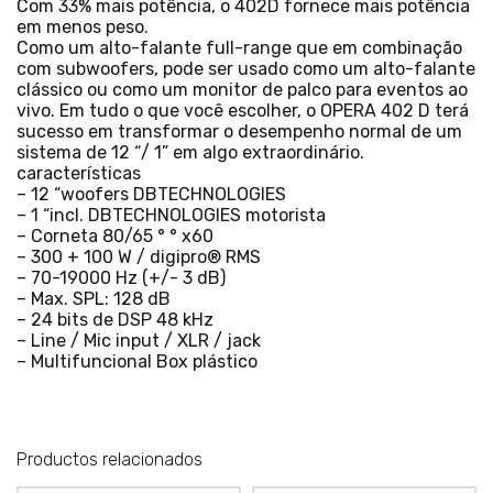
Com 33% mais potência, o 402D fornece mais potência
em menos peso.
Como um alto-falante full-range que em combinação
com subwoofers, pode ser usado como um alto-falante
clássico ou como um monitor de palco para eventos ao
vivo. Em tudo o que você escolher, o OPERA 402 D terá
sucesso em transformar o desempenho normal de um
sistema de 12 “/ 1” em algo extraordinário.
características
– 12 “woofers DBTECHNOLOGIES
– 1 “incl. DBTECHNOLOGIES motorista
– Corneta 80/65 ° ° x60
– 300 + 100 W / digipro® RMS
– 70-19000 Hz (+/- 3 dB)
– Max. SPL: 128 dB
– 24 bits de DSP 48 kHz
– Line / Mic input / XLR / jack
– Multifuncional Box plástico
Productos relacionados