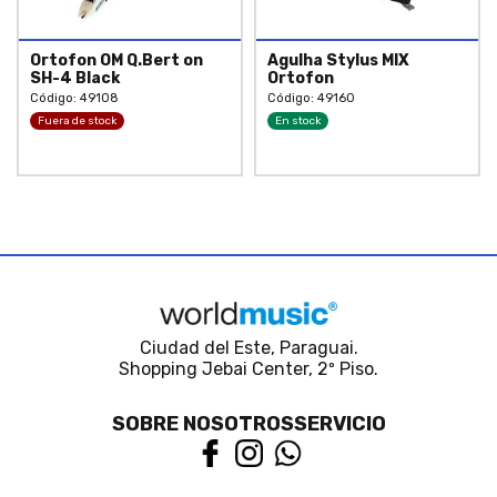
Ortofon OM Q.Bert on
Agulha Stylus MIX
SH-4 Black
Ortofon
Código: 49108
Código: 49160
Fuera de stock
En stock
Ciudad del Este, Paraguai.
Shopping Jebai Center, 2º Piso.
SOBRE NOSOTROS
SERVICIO