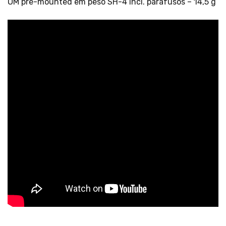
OM pré-mounted em peso SH-4 incl. parafusos – 14,5 g