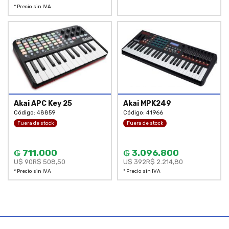
* Precio sin IVA
Akai APC Key 25
Akai MPK249
Código: 48859
Código: 41966
Fuera de stock
Fuera de stock
₲ 711.000
₲ 3.096.800
U$ 90
R$ 508,50
U$ 392
R$ 2.214,80
* Precio sin IVA
* Precio sin IVA