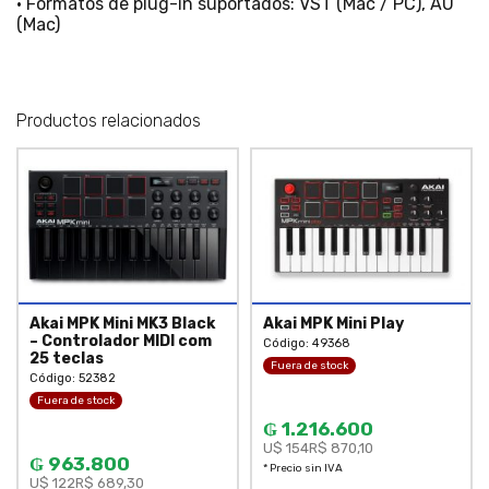
• Formatos de plug-in suportados: VST (Mac / PC), AU
(Mac)
Productos relacionados
Akai MPK Mini MK3 Black
Akai MPK Mini Play
– Controlador MIDI com
Código: 49368
25 teclas
Fuera de stock
Código: 52382
Fuera de stock
₲ 1.216.600
U$ 154
R$ 870,10
₲ 963.800
* Precio sin IVA
U$ 122
R$ 689,30