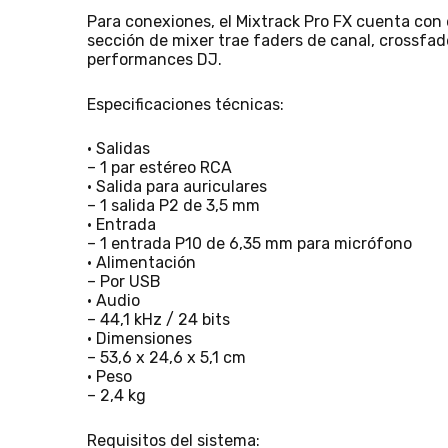
Para conexiones, el Mixtrack Pro FX cuenta con e
sección de mixer trae faders de canal, crossfade
performances DJ.
Especificaciones técnicas:
• Salidas
– 1 par estéreo RCA
• Salida para auriculares
– 1 salida P2 de 3,5 mm
• Entrada
– 1 entrada P10 de 6,35 mm para micrófono
• Alimentación
– Por USB
• Audio
– 44,1 kHz / 24 bits
• Dimensiones
– 53,6 x 24,6 x 5,1 cm
• Peso
– 2,4 kg
Requisitos del sistema: