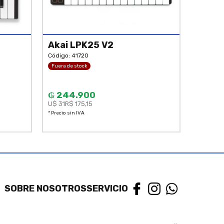
Akai LPK25 V2
Código: 41720
Fuera de stock
₲ 244.900
U$ 31
R$ 175,15
* Precio sin IVA
SOBRE NOSOTROS
SERVICIO