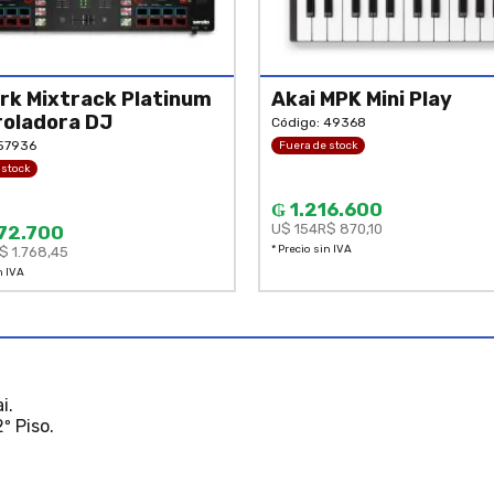
k Mixtrack Platinum
Akai MPK Mini Play
oladora DJ
Código: 49368
 57936
Fuera de stock
 stock
₲ 1.216.600
U$ 154
R$ 870,10
72.700
* Precio sin IVA
$ 1.768,45
n IVA
i.
º Piso.