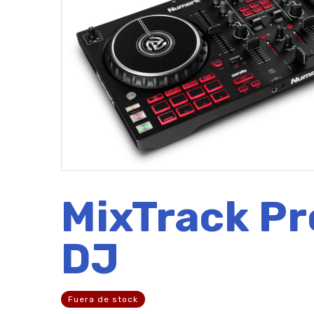
MixTrack Pr
DJ
Fuera de stock