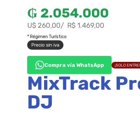
₲
2.054.000
U$ 260,00
R$ 1.469,00
* Régimen Turístico
Precio sin iva
Compra vía WhatsApp
¡SOLO ENTR
MixTrack Pr
DJ