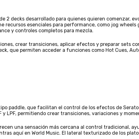
de 2 decks desarrollado para quienes quieren comenzar, ev
ne recursos esenciales para performance, como jog wheels g
ance y controles completos para mezcla.
ciones, crear transiciones, aplicar efectos y preparar sets c
deck, que permiten acceder a funciones como Hot Cues, Aut
 tipo paddle, que facilitan el control de los efectos de Sera
F y LPF, permitiendo crear transiciones, variaciones y mom
frecen una sensación más cercana al control tradicional, a
ras aquí en World Music. El lateral texturizado de los plato