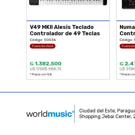
V49 MKII Alesis Teclado
Numar
Controlador de 49 Teclas
Contr
Código: 50036
Código:
Fuera de stock
Fuera de
₲ 1.382.500
₲ 2.4
U$ 175
R$ 988,75
U$ 313
R
* Precio sin IVA
* Precio si
Ciudad del Este, Paragua
Shopping Jebai Center, 2