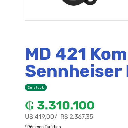
MD 421 Kom
Sennheiser
En stock
₲
3.310.100
U$ 419,00
R$ 2.367,35
* Régimen Turístico