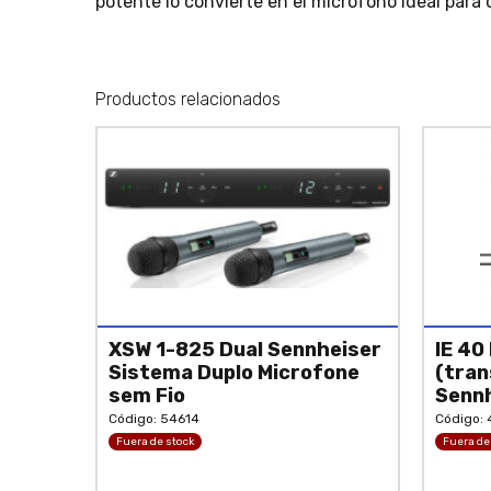
potente lo convierte en el micrófono ideal para c
Productos relacionados
XSW 1-825 Dual Sennheiser
IE 40
Sistema Duplo Microfone
(tran
sem Fio
Senn
Código: 54614
Código: 
Fuera de stock
Fuera de