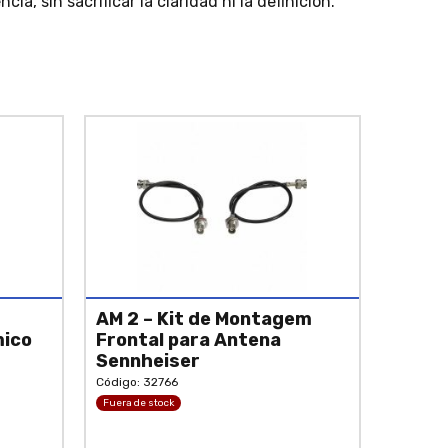
a, sin sacrificar la claridad ni la definición.
AM 2 – Kit de Montagem
mico
Frontal para Antena
Sennheiser
Código: 32766
Fuera de stock