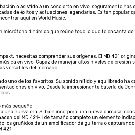
abación o asistido a un concierto en vivo, seguramente has 
adas de éxitos y actuaciones legendarias. Es tan popular q
encontrar aquí en World Music.
 micrófono dinámico que reúne todo lo que te encanta del 
pakt, necesitas comprender sus orígenes. El MD 421 origina
 música en vivo. Capaz de manejar altos niveles de presión s
ás versátiles del mercado.
ndo uno de los favoritos. Su sonido nítido y equilibrado ha
entaciones en vivo. Desde la impresionante batería de Joh
odos.
ño más pequeño
a a una nueva era. Si bien incorpora una nueva carcasa, con
hacen del MD 421-II de tamaño completo un elemento indisp
ndo los gruñidos de un amplificador de guitarra o capturando
l 421.