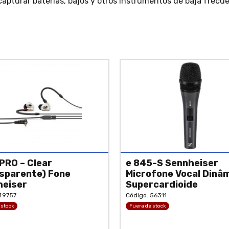
apturar baterías, bajos y otros instrumentos de baja frecuenci
 PRO – Clear
e 845-S Sennheiser
sparente) Fone
Microfone Vocal Dinâ
heiser
Supercardioide
49757
Código: 56311
 stock
Fuera de stock