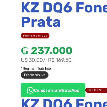
KZ DQ6 Fone
Prata
Fuera de stock
₲
237.000
U$ 30,00
R$ 169,50
* Régimen Turístico
Precio sin iva
Compra vía WhatsApp
¡SOLO ENTR
KZ DQ6 Fone