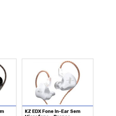
em
KZ EDX Fone In-Ear Sem