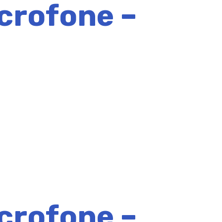
crofone –
crofone –