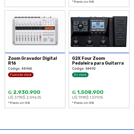
* Precio sin IVA
Zoom Gravador Digital
G2X Four Zoom
R16
Pedaleira para Guitarra
Código: 48965
Código: 54492
Fuera de stock
En stock
₲ 2.930.900
₲ 1.508.900
U$ 371
R$ 2.096,15
U$ 191
R$ 1.079,15
* Precio sin IVA
* Precio sin IVA