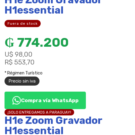
H1essential
Fuera de stock
₲
774.200
U$ 98,00
R$ 553,70
* Régimen Turístico
Precio sin iva
Compra vía WhatsApp
¡SOLO ENTREGAMOS A PARAGUAY!
H1e Zoom Gravador
H1essential