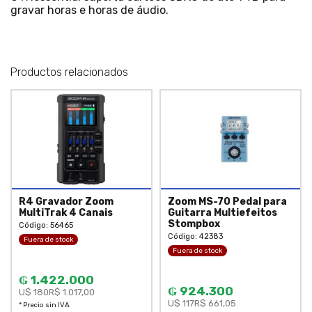
gravar horas e horas de áudio.
Productos relacionados
R4 Gravador Zoom
Zoom MS-70 Pedal para
MultiTrak 4 Canais
Guitarra Multiefeitos
Stompbox
Código: 56465
Código: 42383
Fuera de stock
Fuera de stock
₲ 1.422.000
₲ 924.300
U$ 180
R$ 1.017,00
U$ 117
R$ 661,05
* Precio sin IVA