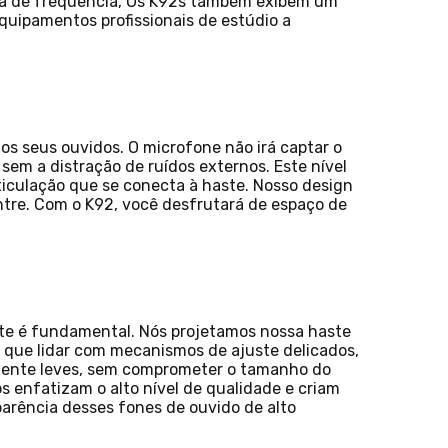
sta de frequência, Os K92s também exibem um
quipamentos profissionais de estúdio a
s seus ouvidos. O microfone não irá captar o
em a distração de ruídos externos. Este nível
ticulação que se conecta à haste. Nosso design
ntre. Com o K92, você desfrutará de espaço de
nte é fundamental. Nós projetamos nossa haste
 que lidar com mecanismos de ajuste delicados,
mente leves, sem comprometer o tamanho do
s enfatizam o alto nível de qualidade e criam
parência desses fones de ouvido de alto