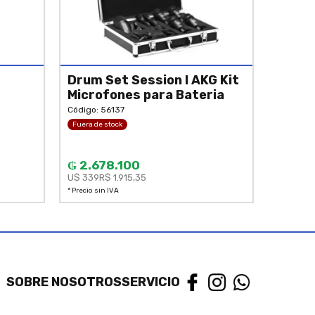
Drum Set Session I AKG Kit
Microfones para Bateria
Código: 56137
Fuera de stock
₲ 2.678.100
U$ 339
R$ 1.915,35
* Precio sin IVA
SOBRE NOSOTROS
SERVICIO