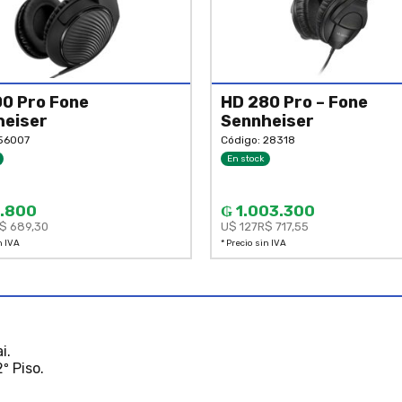
0 Pro Fone
HD 280 Pro – Fone
heiser
Sennheiser
 56007
Código: 28318
En stock
.800
₲ 1.003.300
$ 689,30
U$ 127
R$ 717,55
n IVA
* Precio sin IVA
i.
º Piso.