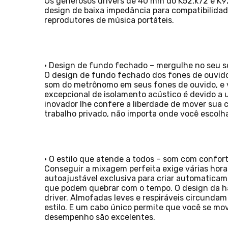
Os generosos drivers de 40 mm do K52,k72 e K9
design de baixa impedância para compatibilida
reprodutores de música portáteis.
• Design de fundo fechado – mergulhe no seu 
O design de fundo fechado dos fones de ouvido
som do metrônomo em seus fones de ouvido, e v
excepcional de isolamento acústico é devido a 
inovador lhe confere a liberdade de mover sua 
trabalho privado, não importa onde você escolha 
• O estilo que atende a todos – som com confor
​Conseguir a mixagem perfeita exige várias ho
autoajustável exclusiva para criar automaticam
que podem quebrar com o tempo. O design da h
driver. Almofadas leves e respiráveis circundam
estilo. E um cabo único permite que você se mo
desempenho são excelentes.