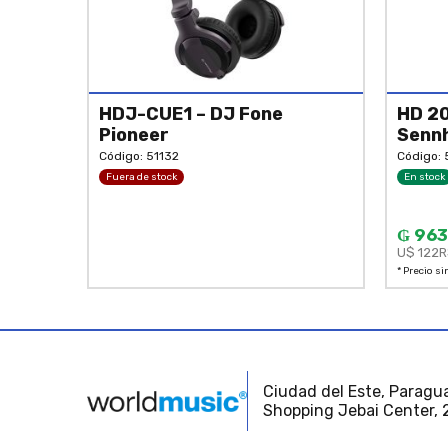
HDJ-CUE1 – DJ Fone
HD 20
Pioneer
Senn
Código: 51132
Código:
Fuera de stock
En stock
₲ 963
U$ 122
R
* Precio si
Ciudad del Este, Paragua
Shopping Jebai Center, 2