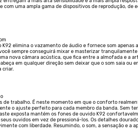
2 entregam a mais alta sensibilidade e a mais ampla respo
de com uma ampla gama de dispositivos de reprodução, de e
som
 K92 elimina o vazamento de áudio e fornece som apenas ao
ocê sempre conseguirá mixar e masterizar tranquilamente s
uma nova câmara acústica, que fica entre a almofada e a ar
cabeça em qualquer direção sem deixar que o som saia ou e
criar.
to
ras de trabalho. É neste momento em que o conforto realme
ente o ajuste perfeito para cada membro da banda. Sem ter
aste exposta mantém os fones de ouvido K92 confortavel
 seus ouvidos em vez de pressioná-los. Os detalhes dourado
vimente com liberdade. Resumindo, o som, a sensação e a a