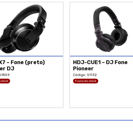
7 – Fone (preto)
HDJ-CUE1 – DJ Fone
er DJ
Pioneer
 51859
Código: 51132
 stock
Fuera de stock