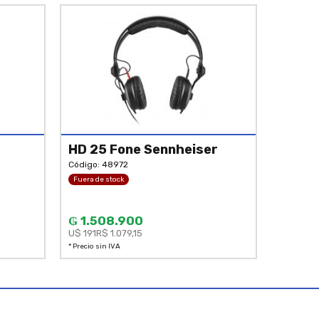
HD 25 Fone Sennheiser
Código: 48972
Fuera de stock
₲ 1.508.900
U$ 191
R$ 1.079,15
* Precio sin IVA