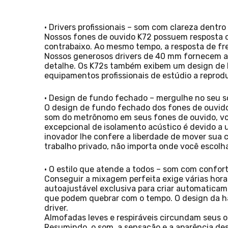
• Drivers profissionais – som com clareza dentro
Nossos fones de ouvido K72 possuem resposta co
contrabaixo. Ao mesmo tempo, a resposta de fre
Nossos generosos drivers de 40 mm fornecem al
detalhe. Os K72s também exibem um design de 
equipamentos profissionais de estúdio a reprod
• Design de fundo fechado – mergulhe no seu 
O design de fundo fechado dos fones de ouvido
som do metrônomo em seus fones de ouvido, voc
excepcional de isolamento acústico é devido a 
inovador lhe confere a liberdade de mover sua 
trabalho privado, não importa onde você escolha 
• O estilo que atende a todos – som com confor
Conseguir a mixagem perfeita exige várias hor
autoajustável exclusiva para criar automaticam
que podem quebrar com o tempo. O design da h
driver.
Almofadas leves e respiráveis circundam seus 
Resumindo, o som, a sensação e a aparência de