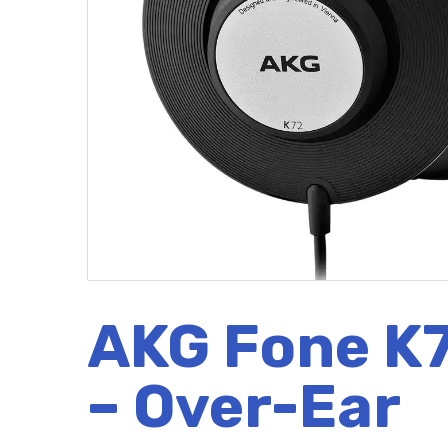
AKG Fone K7
– Over-Ear