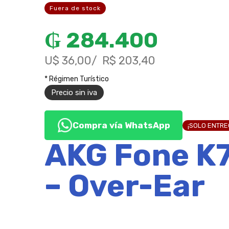
Fuera de stock
₲
284.400
U$ 36,00
R$ 203,40
* Régimen Turístico
Precio sin iva
Compra vía WhatsApp
¡SOLO ENTR
AKG Fone K7
– Over-Ear