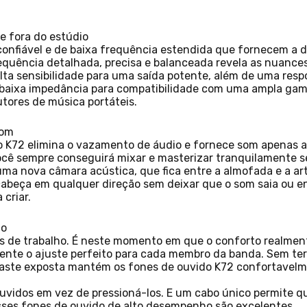
 e fora do estúdio
nfiável e de baixa frequência estendida que fornecem a def
quência detalhada, precisa e balanceada revela as nuances 
ta sensibilidade para uma saída potente, além de uma resp
baixa impedância para compatibilidade com uma ampla gama
utores de música portáteis.
som
 K72 elimina o vazamento de áudio e fornece som apenas ao
ê sempre conseguirá mixar e masterizar tranquilamente sem
uma nova câmara acústica, que fica entre a almofada e a ar
cabeça em qualquer direção sem deixar que o som saia ou e
criar.
to
as de trabalho. É neste momento em que o conforto realme
ente o ajuste perfeito para cada membro da banda. Sem ter
aste exposta mantém os fones de ouvido K72 confortavel
ouvidos em vez de pressioná-los. E um cabo único permite 
sses fones de ouvido de alto desempenho são excelentes.