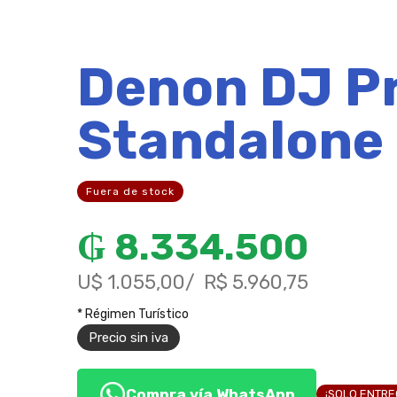
Denon DJ Pr
Standalone
Fuera de stock
₲
8.334.500
U$ 1.055,00
R$ 5.960,75
* Régimen Turístico
Precio sin iva
Compra vía WhatsApp
¡SOLO ENTR