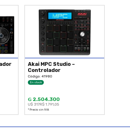
ador
Akai MPC Studio –
Controlador
Código: 41980
En stock
₲ 2.504.300
U$ 317
R$ 1.791,05
* Precio sin IVA