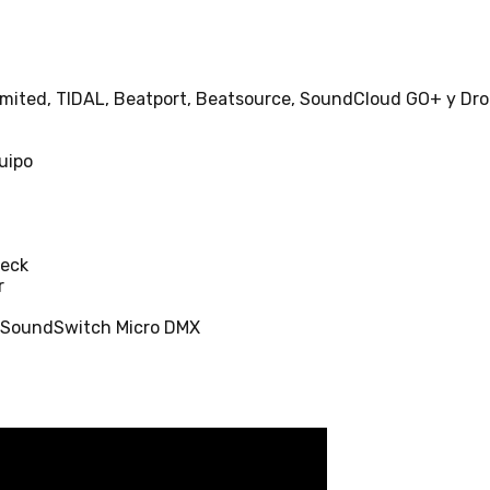
imited, TIDAL, Beatport, Beatsource, SoundCloud GO+ y Dr
uipo
deck
r
a SoundSwitch Micro DMX