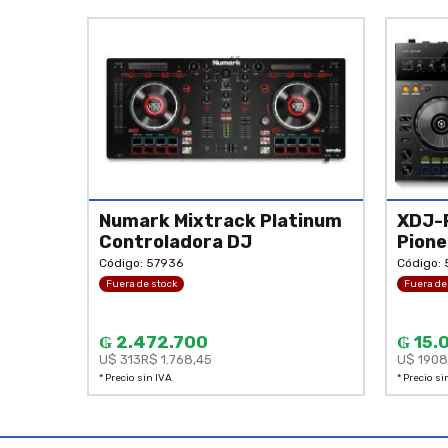
Numark Mixtrack Platinum
XDJ-R
Controladora DJ
Pione
Código: 57936
Código: 
Fuera de stock
Fuera de
₲ 2.472.700
₲ 15.
U$ 313
R$ 1.768,45
U$ 1908
* Precio sin IVA
* Precio si