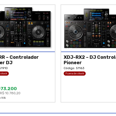
R – Controlador
XDJ-RX2 – DJ Control
er DJ
Pioneer
51910
Código: 51163
 stock
Fuera de stock
073.200
R$ 10.780,20
n IVA