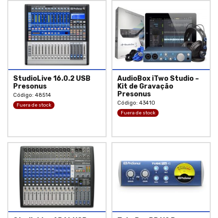
StudioLive 16.0.2 USB
AudioBox iTwo Studio –
Presonus
Kit de Gravação
Presonus
Código: 48514
Código: 43410
Fuera de stock
Fuera de stock