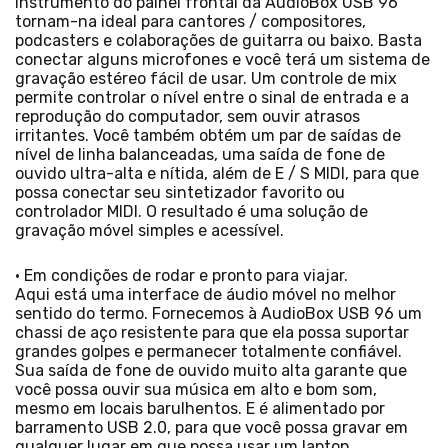
instrumento do painel frontal da AudioBox USB 96
tornam-na ideal para cantores / compositores,
podcasters e colaborações de guitarra ou baixo. Basta
conectar alguns microfones e você terá um sistema de
gravação estéreo fácil de usar. Um controle de mix
permite controlar o nível entre o sinal de entrada e a
reprodução do computador, sem ouvir atrasos
irritantes. Você também obtém um par de saídas de
nível de linha balanceadas, uma saída de fone de
ouvido ultra-alta e nítida, além de E / S MIDI, para que
possa conectar seu sintetizador favorito ou
controlador MIDI. O resultado é uma solução de
gravação móvel simples e acessível.
• Em condições de rodar e pronto para viajar.
Aqui está uma interface de áudio móvel no melhor
sentido do termo. Fornecemos à AudioBox USB 96 um
chassi de aço resistente para que ela possa suportar
grandes golpes e permanecer totalmente confiável.
Sua saída de fone de ouvido muito alta garante que
você possa ouvir sua música em alto e bom som,
mesmo em locais barulhentos. E é alimentado por
barramento USB 2.0, para que você possa gravar em
qualquer lugar em que possa usar um laptop.