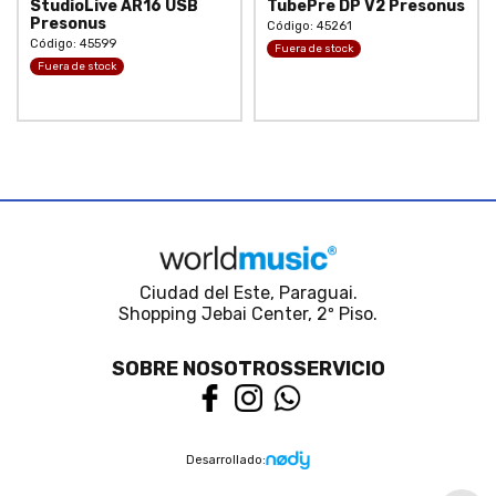
StudioLive AR16 USB
TubePre DP V2 Presonus
Presonus
Código: 45261
Código: 45599
Fuera de stock
Fuera de stock
Ciudad del Este, Paraguai.
Shopping Jebai Center, 2º Piso.
SOBRE NOSOTROS
SERVICIO
Desarrollado: