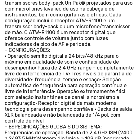
transmissores body-pack UniPak® projetados para uso
com microfones lavalier, de uso na cabeça e de
instrumentos, bem como guitarras elétricas. Cada
configuração inclui o receptor ATW-R1100 e um
transmissor body-pack ou um microfone/transmissor
de mão. O ATW-R1100 é um receptor digital que
oferece controle de volume junto com luzes
indicadoras de pico de AF e paridade.
– CONFIGURAÇÕES:
• Operação sem fio digital a 24 bits/48 kHz para o
máximo em qualidade de som e confiabilidade de
desempenho• Faixa de 2,4 GHz range – completamente
livre de interferência de TV• Três níveis de garantia de
diversidade: frequência, tempo e espaço• Seleção
automática de frequência para operação contínua e
livre de interferência• Operação extremamente fácil
com seleção instantânea de canal, sincronismo e
configuração• Receptor digital da mais moderna
tecnologia para desempenho confiável• Jacks de saída
XLR balanceada e não balanceada de 1/4 pol. com
controle de nível
– ESPECIFICAÇÕES GLOBAIS DO SISTEMA:
Freqüências de operação: Banda de 2,4 GHz ISM (2400
a 2483,5 MHz)Margem dinâmica: > 109 dB (ponderado