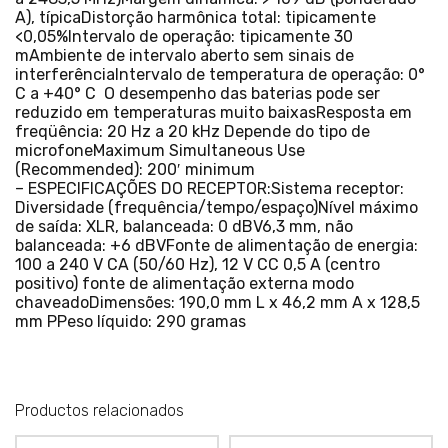
A), típicaDistorção harmônica total: tipicamente
<0,05%Intervalo de operação: tipicamente 30
mAmbiente de intervalo aberto sem sinais de
interferênciaIntervalo de temperatura de operação: 0°
C a +40° C O desempenho das baterias pode ser
reduzido em temperaturas muito baixasResposta em
freqüência: 20 Hz a 20 kHz Depende do tipo de
microfoneMaximum Simultaneous Use
(Recommended): 200′ minimum
– ESPECIFICAÇÕES DO RECEPTOR:Sistema receptor:
Diversidade (frequência/tempo/espaço)Nível máximo
de saída: XLR, balanceada: 0 dBV6,3 mm, não
balanceada: +6 dBVFonte de alimentação de energia:
100 a 240 V CA (50/60 Hz), 12 V CC 0,5 A (centro
positivo) fonte de alimentação externa modo
chaveadoDimensões: 190,0 mm L x 46,2 mm A x 128,5
mm PPeso líquido: 290 gramas
Productos relacionados