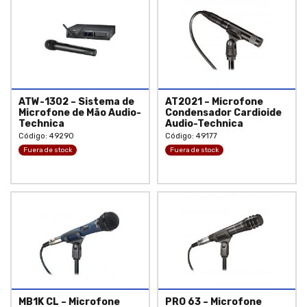
ATW-1302 – Sistema de
AT2021 – Microfone
Microfone de Mão Audio-
Condensador Cardioide
Technica
Audio-Technica
Código: 49290
Código: 49177
Fuera de stock
Fuera de stock
MB1K CL – Microfone
PRO 63 – Microfone