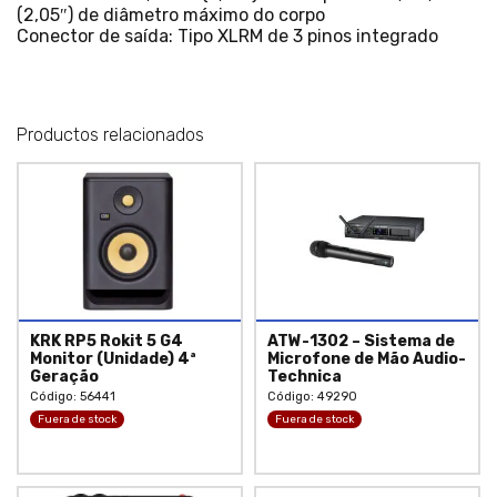
(2,05″) de diâmetro máximo do corpo
Conector de saída: Tipo XLRM de 3 pinos integrado
Productos relacionados
KRK RP5 Rokit 5 G4
ATW-1302 – Sistema de
Monitor (Unidade) 4ª
Microfone de Mão Audio-
Geração
Technica
Código: 56441
Código: 49290
Fuera de stock
Fuera de stock