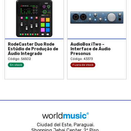
RodeCaster Duo Rode
AudioBox iTwo –
Estúdio de Produção de
Interface de Áudio
Áudio Integrado
Presonus
Código: 56502
Código: 43373
En stock
Fuera de stock
Ciudad del Este, Paraguai.
Shopping Jebai Center, 2º Piso.