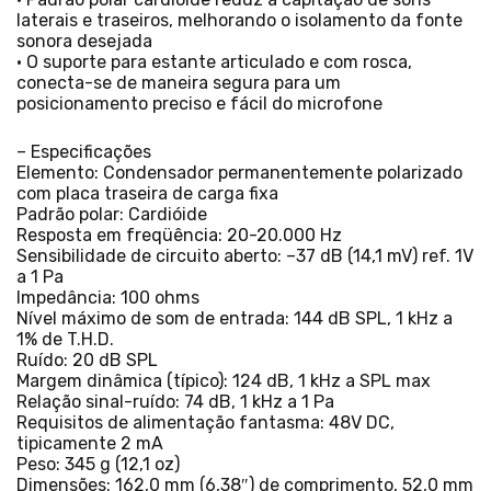
laterais e traseiros, melhorando o isolamento da fonte
sonora desejada
• O suporte para estante articulado e com rosca,
conecta-se de maneira segura para um
posicionamento preciso e fácil do microfone
– Especificações
Elemento: Condensador permanentemente polarizado
com placa traseira de carga fixa
Padrão polar: Cardióide
Resposta em freqüência: 20-20.000 Hz
Sensibilidade de circuito aberto: –37 dB (14,1 mV) ref. 1V
a 1 Pa
Impedância: 100 ohms
Nível máximo de som de entrada: 144 dB SPL, 1 kHz a
1% de T.H.D.
Ruído: 20 dB SPL
Margem dinâmica (típico): 124 dB, 1 kHz a SPL max
Relação sinal-ruído: 74 dB, 1 kHz a 1 Pa
Requisitos de alimentação fantasma: 48V DC,
tipicamente 2 mA
Peso: 345 g (12,1 oz)
Dimensões: 162,0 mm (6,38″) de comprimento, 52,0 mm